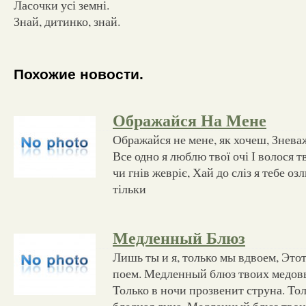
Ласочки усі земні.
Знай, дитинко, знай.
Похожие новости.
Ображайся На Мене
Ображайся не мене, як хочеш, Знева
Все одно я люблю твої очі І волося т
чи гнів жевріє, Хай до сліз я тебе оз
тільки
Медленный Блюз
Лишь ты и я, только мы вдвоем, Это
поем. Медленный блюз твоих медовы
Только в ночи прозвенит струна. То
бледная луна. Медленный блюз твои