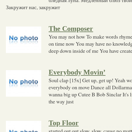
Закружит нас, закружит
The Composer
You may not how To make words rhyme C
on time now You may have no knowledge
deep down inside of me You have creat
Everybody Movin’
Soul clap [15x] Get up, get up! Yeah 
everybody on move Dance all Dollarma
wanna big up Cutee B Bob Sinclar It's lik
the way just
Top Floor
started out out slow, slow, cause no ma