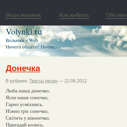
Виды волынок
Как выбрать
Обо мне
Volynki.ru
Волынки и Web.
Ничего общего! Почти...
Донечка
В рубрике:
Тексты песен
— 22.06.2012
Люба наша донечко,
Ясне наше сонечко,
Гарно усміхнись,
Ніжно гріє сонечко,
Світить у віконечко.
Пригадай колись,