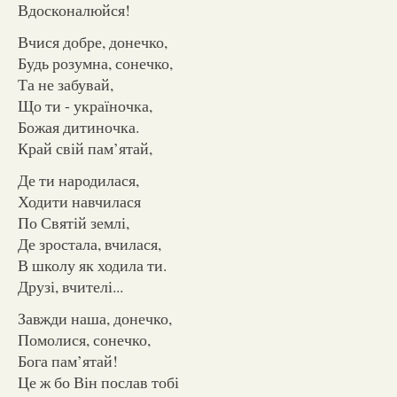
Вдосконалюйся!
Вчися добре, донечко,
Будь розумна, сонечко,
Та не забувай,
Що ти - україночка,
Божая дитиночка.
Край свій пам’ятай,
Де ти народилася,
Ходити навчилася
По Святій землі,
Де зростала, вчилася,
В школу як ходила ти.
Друзі, вчителі...
Завжди наша, донечко,
Помолися, сонечко,
Бога пам’ятай!
Це ж бо Він послав тобі