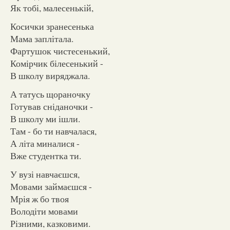
Як тобі, малесенькій,
Косички зранесенька
Мама заплітала.
Фартушок чистесенький,
Комірчик білесенький -
В школу виряджала.
А татусь щораночку
Готував сніданочки -
В школу ми ішли.
Там - бо ти навчалася,
А літа миналися -
Вже студентка ти.
У вузі навчаєшся,
Мовами займаєшся -
Мрія ж бо твоя
Володіти мовами
Різними, казковими.