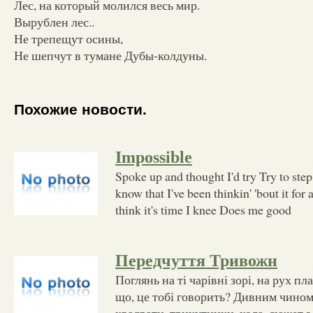
Лес, на который молился весь мир.
Вырублен лес..
Не трепещут осины,
Не шепчут в тумане Дубы-колдуны.
Похожие новости.
Impossible
Spoke up and thought I'd try Try to step
know that I've been thinkin' 'bout it for 
think it's time I knee Does me good
Передчуття Тривожн
Поглянь на ті чарівні зорі, на рух п
що, це тобі говорить? Дивним чином
квадрати, трикутники, кола, сюжет з