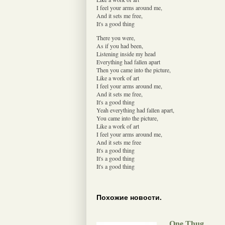
I feel your arms around me,
And it sets me free,
It's a good thing
There you were,
As if you had been,
Listening inside my head
Everything had fallen apart
Then you came into the picture,
Like a work of art
I feel your arms around me,
And it sets me free,
It's a good thing
Yeah everything had fallen apart,
You came into the picture,
Like a work of art
I feel your arms around me,
And it sets me free
It's a good thing
It's a good thing
It's a good thing
Похожие новости.
One Thug