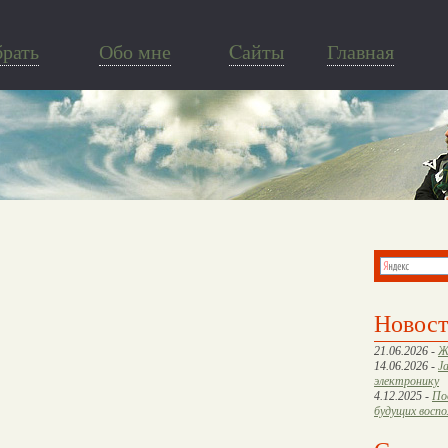
брать
Обо мне
Cайты
Главная
Новос
21.06.2026 -
Ж
14.06.2026 -
J
электронику
4.12.2025 -
По
будущих восп