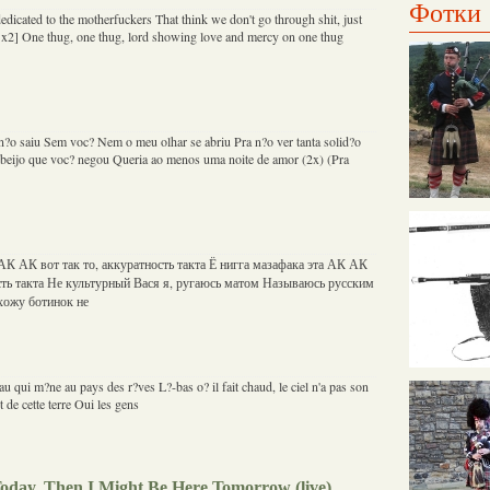
Фотки
dedicated to the motherfuckers That think we don't go through shit, just
x2] One thug, one thug, lord showing love and mercy on one thug
 n?o saiu Sem voc? Nem o meu olhar se abriu Pra n?o ver tanta solid?o
 beijo que voc? negou Queria ao menos uma noite de amor (2x) (Pra
 АК АК вот так то, аккуратность такта Ё нигга мазафака эта АК АК
ость такта Не культурный Вася я, ругаюсь матом Называюсь русским
хожу ботинок не
eau qui m?ne au pays des r?ves L?-bas o? il fait chaud, le ciel n'a pas son
t de cette terre Oui les gens
 Today, Then I Might Be Here Tomorrow (live)