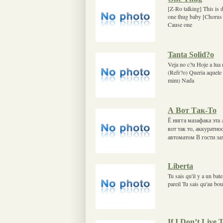
[Z-Ro talking] This is 
one thug baby [Chorus 
Cause one
Tanta Solid?o
Veja no c?u Hoje a lua
(Refr?o) Queria aquele
mim) Nada
А Вот Так-То
Ё нигга мазафака эта
вот так то, аккуратн
автоматом В гости за
Liberta
Tu sais qu'il y a un bat
pareil Tu sais qu'au bou
If I Don’t Live