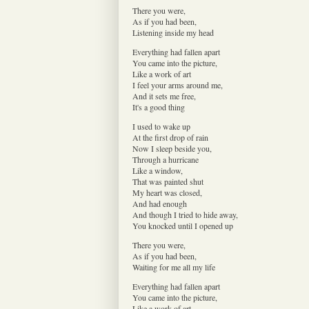
There you were,
As if you had been,
Listening inside my head
Everything had fallen apart
You came into the picture,
Like a work of art
I feel your arms around me,
And it sets me free,
It's a good thing
I used to wake up
At the first drop of rain
Now I sleep beside you,
Through a hurricane
Like a window,
That was painted shut
My heart was closed,
And had enough
And though I tried to hide away,
You knocked until I opened up
There you were,
As if you had been,
Waiting for me all my life
Everything had fallen apart
You came into the picture,
Like a work of art