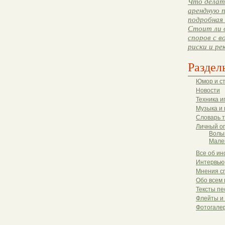
Что делать
арендную п
подробная 
Стоит ли 
споров с в
риски и ре
Раздел
Юмор и с
Новости
Техника и
Музыка и 
Словарь 
Личный о
Волы
Мале
Все об ин
Интервью
Мнения с
Обо всем 
Тексты пе
Флейты и
Фотогале