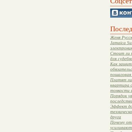
Соцсет
Послед
Женя Русск
Jamaica Su
электрони
Стоит ли 
для судебн
Как защити
обязательс
пошаговая
Платят ли 
квартира 
тонкости 
Порядок ув
последстви
Эффект до
техническ
друга
Почему от
усиливают