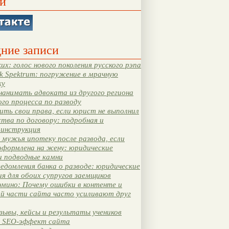
и
ние записи
их: голос нового поколения русского рэпа
k Spektrum: погружение в мрачную
ку
нанимать адвоката из другого региона
ого процесса по разводу
ть свои права, если юрист не выполнил
тва по договору: подробная и
 инструкция
мужья ипотеку после развода, если
оформлена на жену: юридические
и подводные камни
едомления банка о разводе: юридические
я для обоих супругов заемщиков
мино: Почему ошибки в контенте и
ой части сайта часто усиливают друг
зывы, кейсы и результаты учеников
 SEO-эффект сайта