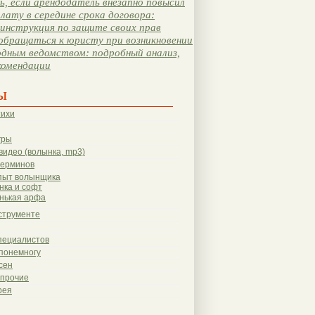
, если арендодатель внезапно повысил
лату в середине срока договора:
инструкция по защите своих прав
обращаться к юристу при возникновении
одным ведомством: подробный анализ,
комендации
ы
тихи
гры
видео (волынка, mp3)
терминов
пыт волынщика
нка и софт
нькая арфа
струменте
пециалистов
понемногу
сен
 прочие
рея