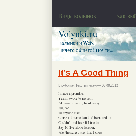
Виды волынок
Как вы
Volynki.ru
Волынки и Web.
Ничего общего! Почти...
It’s A Good Thing
В рубрике:
Тексты песен
— 03.09.2012
I made a promise,
Yeah I swore to myself,
I'd never give my heart away,
No, No,
To anyone else
Cause I'd burned and I'd been lied to,
Couldn't find love if I tried to
Say I'd live alone forever,
Was the safest way that I knew