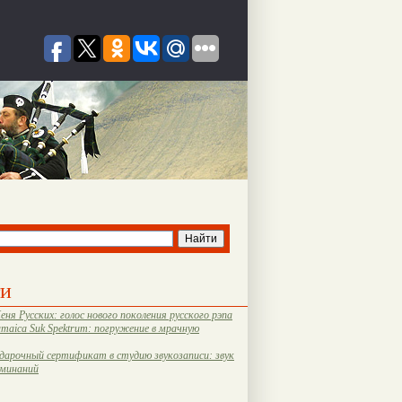
ти
еня Русских: голос нового поколения русского рэпа
amaica Suk Spektrum: погружение в мрачную
дарочный сертификат в студию звукозаписи: звук
оминаний