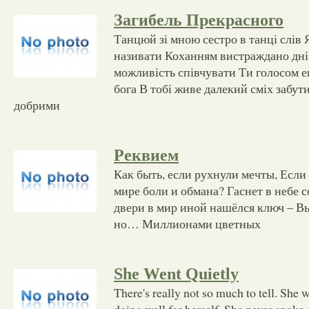
Загибель Прекрасного
Танцюй зі мною сестро в танці слів 
називати Коханням вистраждано дні 
можливість співчувати Ти голосом 
бога В тобі живе далекий сміх забути
добрими
Реквием
Как быть, если рухнули мечты, Если
мире боли и обмана? Гаснет в небе 
двери в мир иной нашёлся ключ – Вы
но… Миллионами цветных
She Went Quietly
There's really not so much to tell. She 
doing well for herself. She never spoke 