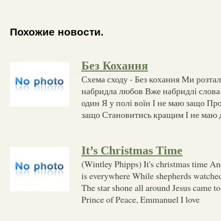
Похожие новости.
Без Кохання
Схема сходу - Без кохання Ми розта
набридла любов Вже набридлі слова 
один Я у полі воїн І не маю защо Пр
защо Становитись кращим І не маю д
It’s Christmas Time
(Wintley Phipps) It's christmas time An
is everywhere While shepherds watched 
The star shone all around Jesus came t
Prince of Peace, Emmanuel I love