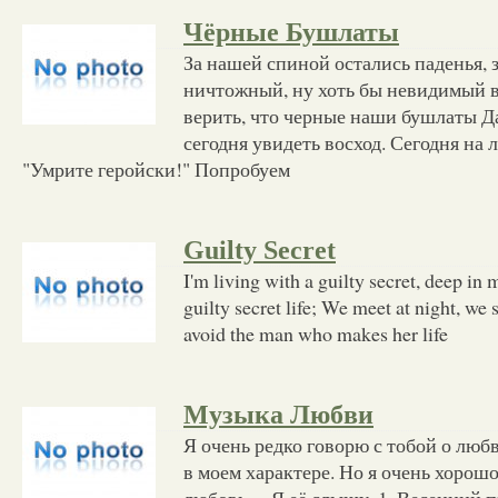
Чёрные Бушлаты
За нашей спиной остались паденья, 
ничтожный, ну хоть бы невидимый в
верить, что черные наши бушлаты Д
сегодня увидеть восход. Сегодня на 
"Умрите геройски!" Попробуем
Guilty Secret
I'm living with a guilty secret, deep in 
guilty secret life; We meet at night, we 
avoid the man who makes her life
Музыка Любви
Я очень редко говорю с тобой о люб
в моем характере. Но я очень хоро
любовь… Я её слышу. 1. Весенний п