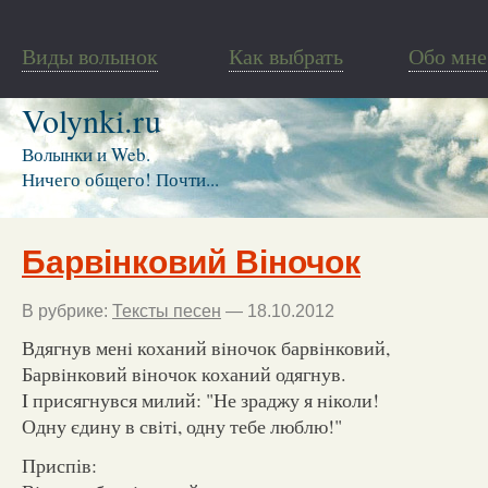
Виды волынок
Как выбрать
Обо мне
Volynki.ru
Волынки и Web.
Ничего общего! Почти...
Барвінковий Віночок
В рубрике:
Тексты песен
— 18.10.2012
Вдягнув менi коханий вiночок барвiнковий,
Барвiнковий вiночок коханий одягнув.
I присягнувся милий: "Не зраджу я нiколи!
Одну єдину в свiтi, одну тебе люблю!"
Приспів: