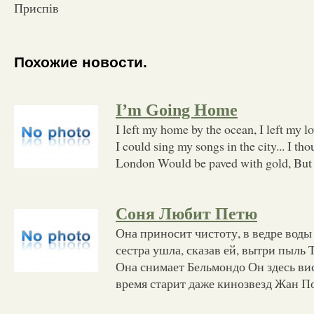
Приспів
Похожие новости.
I’m Going Home
I left my home by the ocean, I left my l
I could sing my songs in the city... I tho
London Would be paved with gold, But
Соня Любит Петю
Она приносит чистоту, в ведре вод
сестра ушла, сказав ей, вытри пыль
Она снимает Бельмондо Он здесь вис
время старит даже кинозвезд Жан П