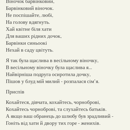
Вiночок барвiнковий,
Барвiнковий вiночок.
Не поспiшайте, любi,
На голову вдягнуть.
Хай квiтне бiля хати
Для ваших рiдних дочок,
Барвiнки синьоокi
Нехай в саду цвiтуть.
Я так була щаслива в весiльному вiночку,
В весiльному вiночку була щаслива я...
Найвiрнiша подруга осиротила дочку,
Пiшов у блуд мiй милий - розпалася сiм’я.
Приспів
Кохайтеся, дiвчата, кохайтесь, чорнобровi,
Кохайтесь чорнобровi, та слухайтесь батькiв.
А якщо ваш обранець до шлюбу був зрадливий -
Гонiть вiд хати й двору тих горе - женихiв.