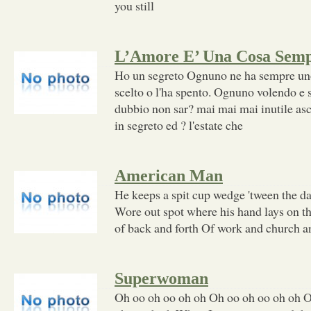
you still
L’Amore E’ Una Cosa Semp
Ho un segreto Ognuno ne ha sempre un
scelto o l'ha spento. Ognuno volendo e 
dubbio non sar? mai mai mai inutile asc
in segreto ed ? l'estate che
American Man
He keeps a spit cup wedge 'tween the d
Wore out spot where his hand lays on t
of back and forth Of work and church a
Superwoman
Oh oo oh oo oh oh Oh oo oh oo oh oh 