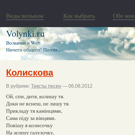
Виды волынок
Как выбрать
Обо мне
Volynki.ru
Волынки и Web.
Ничего общего! Почти...
Колискова
В рубрике:
Тексты песен
— 06.08.2012
Ой, спи, дитя, колишу тя.
Доки не вснеш, не лишу тя.
Прикладу тя камінцями,
Сама піду за вівцями.
Повішу я колисочку
На зелену галузочку,