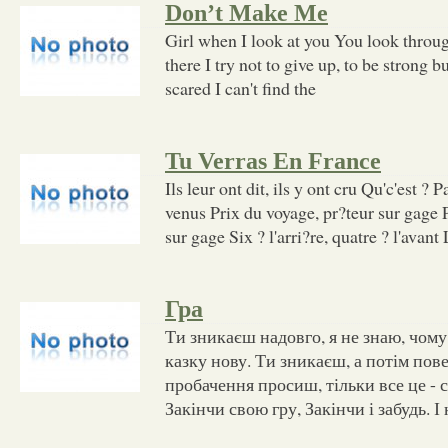
Don’t Make Me
Girl when I look at you You look throu
there I try not to give up, to be strong b
scared I can't find the
Tu Verras En France
Ils leur ont dit, ils y ont cru Qu'c'est ? P
venus Prix du voyage, pr?teur sur gage 
sur gage Six ? l'arri?re, quatre ? l'avan
Гра
Ти зникаєш надовго, я не знаю, чому
казку нову. Ти зникаєш, а потім пове
пробачення просиш, тільки все це - 
Закінчи свою гру, Закінчи і забудь. І