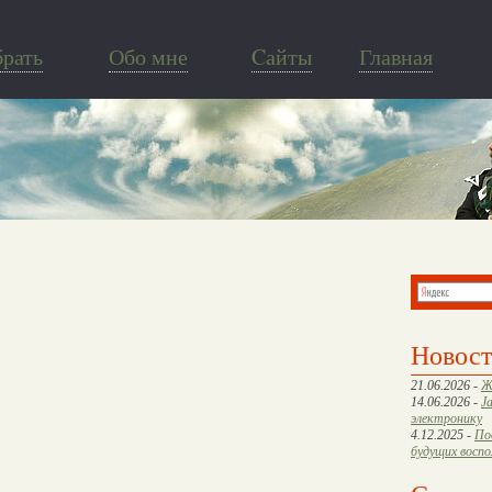
брать
Обо мне
Cайты
Главная
Новос
21.06.2026 -
Ж
14.06.2026 -
J
электронику
4.12.2025 -
По
будущих восп