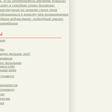
, если арендодатель внезапно повысил
лату в середине срока договора:
инструкция по защите своих прав
обращаться к юристу при возникновении
одным ведомством: подробный анализ,
комендации
ы
тихи
гры
видео (волынка, mp3)
терминов
пыт волынщика
нка и софт
нькая арфа
струменте
пециалистов
понемногу
сен
 прочие
рея