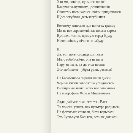
Хто ми, навіщо, що ми за нація?
Кажучи по-вумному, ідентифікація
Спочатку посміхалися, потім придивилися
Щось загубили, десь загубилися
Кожному нанесено при пологах травму
Ми на все спроможні, але погана карма
Вулицею темно, прямую серед бруду
Ніколи нікому нічого не забуду
ІІІ
Да, вот такая столица хип-хапа
Ма, с тобой сейчас опа-на папа
Пару-на-папа, да-да, моя шляпа
Это мой пакет - убрал руки, растяпа!
На Барабашова пиратят наши диски
Чёрные киски говорят на угандийском
В-общем-то низко, а так всё бамс-чика
На микрофоне Фозз и Миша-нчика
Дядя, дай мне знак, что ты - Вася
Ты хочешь узнать, как культура родилася?
На фестивале сливали, биты взрывали
Это Буги-вуги Харьков, если не догнали…