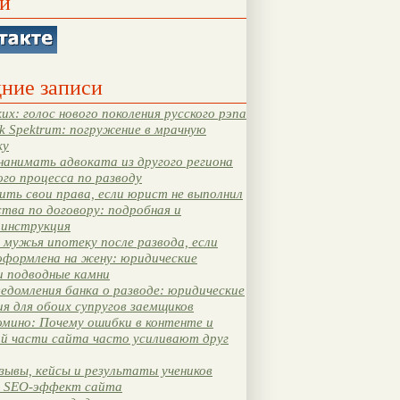
и
ние записи
их: голос нового поколения русского рэпа
k Spektrum: погружение в мрачную
ку
нанимать адвоката из другого региона
ого процесса по разводу
ть свои права, если юрист не выполнил
тва по договору: подробная и
 инструкция
мужья ипотеку после развода, если
оформлена на жену: юридические
и подводные камни
едомления банка о разводе: юридические
я для обоих супругов заемщиков
мино: Почему ошибки в контенте и
ой части сайта часто усиливают друг
зывы, кейсы и результаты учеников
 SEO-эффект сайта