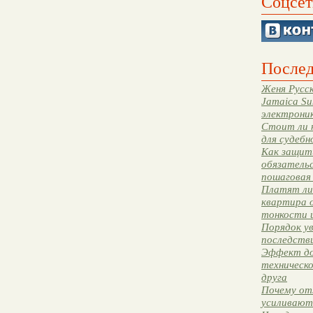
Соцсет
Послед
Женя Русск
Jamaica Su
электрони
Стоит ли 
для судебн
Как защити
обязательс
пошаговая
Платят ли 
квартира 
тонкости 
Порядок ув
последстви
Эффект до
техническ
друга
Почему от
усиливают