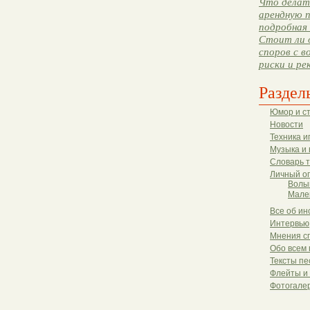
Что делать
арендную п
подробная 
Стоит ли 
споров с в
риски и ре
Раздел
Юмор и с
Новости
Техника и
Музыка и 
Словарь 
Личный о
Волы
Мале
Все об ин
Интервью
Мнения с
Обо всем 
Тексты пе
Флейты и
Фотогале