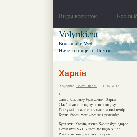
Виды волынок
Как вы
Volynki.ru
Волынки и Web.
Ничего общего! Почти...
Харків
В рубрике:
Тексты песен
— 13.07.2012
І
Слово. Спочатку було слово - Харків.
Сідай зі мною в парку коло зоопарку
Послухай - кожне «шо» має власний тембр
Баригі, барди, хіппі - все це я ремембер
Буги-вуги Харків, містер Харків будь здоров!
Потім були SYD - шість молодих х***в
Рок багато пив, реп багато слухав