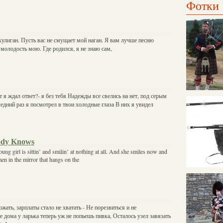
Фотки
 хулиган. Пусть вас не смущает мой наган. Я вам лучше песню
олодость мою. Где родился, я не знаю сам,
 я ждал ответ?- я без тебя Надежды все свелись на нет, под серым
едний раз я посмотрел в твои холодные глаза В них я увидел
ody Knows
ung girl is sittin’ and smilin’ at nothing at all. And she smiles now and
men in the mirror that hangs on the
жать, зарплаты стало не хватать - Не порезвиться и не
 дома у ларька теперь уж не попьешь пивка, Осталось узел завязать