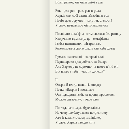
Вбиті репом, ми мали свіжі вуха
Рок - реп, реп - рок, реп-н-ролл
Харків сам собі зазвичай забиває гол
Потім довго думає - чому так сталося?
У свою печаль моє місто закохалося
Поспівати в кайф, а потім спитися без ризику
Кажучи по-вумному, це - метафізика
Генієв невизнаних - півтрамваю
Кожен коваль свого щастя сам себе ховає
Гумаєм на останні - ех, тралі-валі
Перші кроки діти роблять на базарі
Але Харкову не соромно - в нього п’яні очі
Він питає в тебе - «шо ти хочеш»?
ІІ
Оперний театр, шапки із ондатр
Пачка «Ватри» і нема лаве
Ось підходять генії, «я прошу прощения,
Можно сигаретку, лучше две»
Погляд, наче зараз буде клізма
На чому ще базуватися патріотизму
Хто із ким, хто кому міліціонер
У слові Харків твердо «Р’»