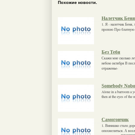
Похожие новости.
Налетчик Беня
1. Я - налетчик Беня,
пропою Про блатную м
Без Тебя
Скажи мне сколько лет
небом октября В посл
отраженье-
Somebody Nob
Alone in a barroom a yo
then at the eyes of the 
Самогончик
1. Винишко стало доро
опохмелиться. А возле