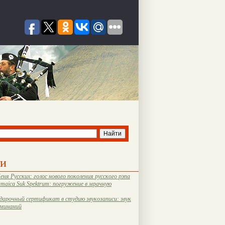
ти
еня Русских: голос нового поколения русского рэпа
amaica Suk Spektrum: погружение в мрачную
дарочный сертификат в студию звукозаписи: звук
оминаний