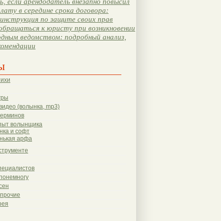
, если арендодатель внезапно повысил
лату в середине срока договора:
инструкция по защите своих прав
обращаться к юристу при возникновении
одным ведомством: подробный анализ,
комендации
ы
тихи
гры
видео (волынка, mp3)
терминов
пыт волынщика
нка и софт
нькая арфа
струменте
пециалистов
понемногу
сен
 прочие
рея