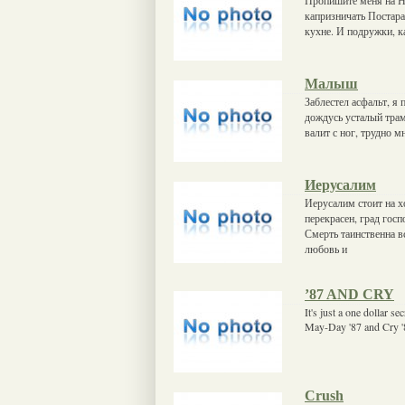
капризничать Постара
кухне. И подружки, к
Малыш
Заблестел асфальт, я 
дождусь усталый трам
валит с ног, трудно м
Иерусалим
Иерусалим стоит на х
перекрасен, град госп
Смерть таинственна в
любовь и
’87 AND CRY
It's just a one dollar s
May-Day '87 and Cry '8
Crush