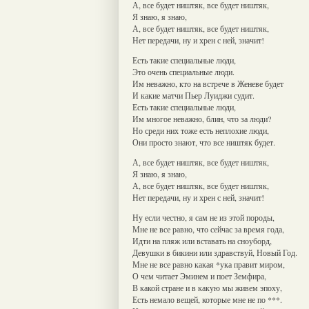
А, все будет ништяк, все будет ништяк,
Я знаю, я знаю,
А, все будет ништяк, все будет ништяк,
Нет передачи, ну и хрен с ней, значит!
Есть такие специальные люди,
Это очень специальные люди.
Им неважно, кто на встрече в Женеве будет
И какие матчи Пьер Луиджи судит.
Есть такие специальные люди,
Им многое неважно, блин, что за люди?
Но среди них тоже есть неплохие люди,
Они просто знают, что все ништяк будет.
А, все будет ништяк, все будет ништяк,
Я знаю, я знаю,
А, все будет ништяк, все будет ништяк,
Нет передачи, ну и хрен с ней, значит!
Ну если честно, я сам не из этой породы,
Мне не все равно, что сейчас за время года,
Идти на пляж или вставать на сноуборд,
Девушки в бикини или здравствуй, Новый Год.
Мне не все равно какая *ука правит миром,
О чем читает Эминем и поет Земфира,
В какой стране и в какую мы живем эпоху,
Есть немало вещей, которые мне не по ***.