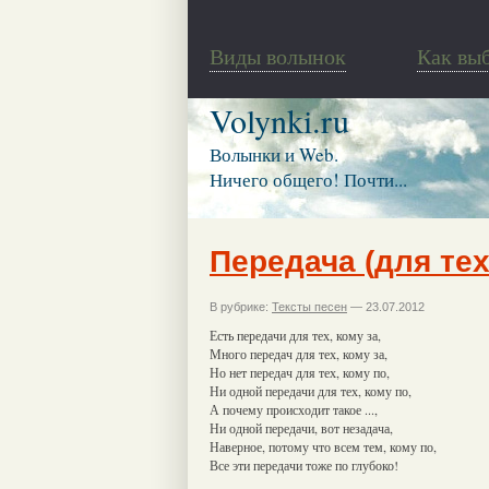
Виды волынок
Как вы
Volynki.ru
Волынки и Web.
Ничего общего! Почти...
Передача (для тех
В рубрике:
Тексты песен
— 23.07.2012
Есть передачи для тех, кому за,
Много передач для тех, кому за,
Но нет передач для тех, кому по,
Ни одной передачи для тех, кому по,
А почему происходит такое ...,
Ни одной передачи, вот незадача,
Наверное, потому что всем тем, кому по,
Все эти передачи тоже по глубоко!