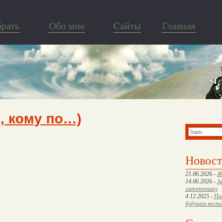
брать
Обо мне
Cайты
Главная
, кому по…)
Новос
21.06.2026 -
Ж
14.06.2026 -
J
электронику
4.12.2025 -
По
будущих восп