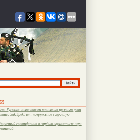
ти
еня Русских: голос нового поколения русского рэпа
amaica Suk Spektrum: погружение в мрачную
дарочный сертификат в студию звукозаписи: звук
оминаний