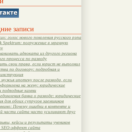
и
ние записи
их: голос нового поколения русского рэпа
k Spektrum: погружение в мрачную
ку
нанимать адвоката из другого региона
ого процесса по разводу
ть свои права, если юрист не выполнил
тва по договору: подробная и
 инструкция
мужья ипотеку после развода, если
оформлена на жену: юридические
и подводные камни
едомления банка о разводе: юридические
я для обоих супругов заемщиков
мино: Почему ошибки в контенте и
ой части сайта часто усиливают друг
зывы, кейсы и результаты учеников
 SEO-эффект сайта