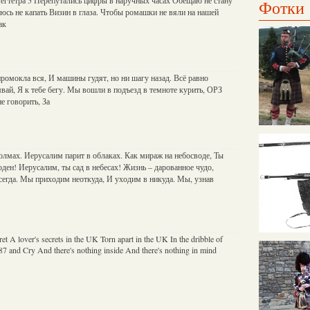
Фотки
юсь не капать Визин в глаза. Чтобы ромашки не вяли на нашей
ак
промокла вся, И машины гудят, но ни шагу назад. Всё равно
вай, Я к тебе бегу. Мы вошли в подъезд в темноте курить, ОРЗ
не говорить, За
олмах. Иерусалим парит в облаках. Как мираж на небосводе, Ты
оден! Иерусалим, ты сад в небесах! Жизнь – дарованное чудо,
сегда. Мы приходим неоткуда, И уходим в никуда. Мы, узнав
ecret A lover's secrets in the UK Torn apart in the UK In the dribble of
7 and Cry And there's nothing inside And there's nothing in mind