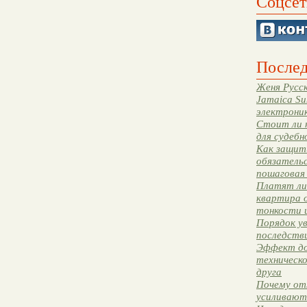
Соцсет
Послед
Женя Русск
Jamaica Su
электрони
Стоит ли 
для судебн
Как защити
обязательс
пошаговая
Платят ли 
квартира 
тонкости 
Порядок ув
последстви
Эффект до
техническ
друга
Почему от
усиливают