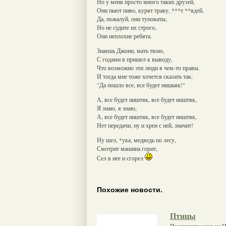
Но у меня просто много таких друзей,
Они пьют пиво, курят траву, ***т **ядей,
Да, пожалуй, они туповаты,
Но не судите их строго,
Они неплохие ребята.
Знаешь Джони, мать твою,
С годами я пришел к выводу,
Что возможно эти люди в чем-то правы.
И тогда мне тоже хочется сказать так:
"Да пошло все, все будет нишьяк!"
А, все будет ништяк, все будет ништяк,
Я знаю, я знаю,
А, все будет ништяк, все будет ништяк,
Нет передачи, ну и хрен с ней, значит!
Ну шел, *ука, медведь по лесу,
Смотрит машина горит,
Сел в нее и сгорел
Похожие новости.
Птицы
Пропишите меня на Н