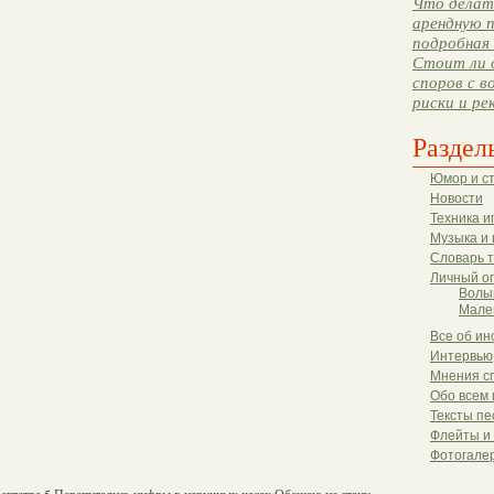
Что делать
арендную п
подробная 
Стоит ли 
споров с в
риски и ре
Раздел
Юмор и с
Новости
Техника и
Музыка и 
Словарь 
Личный о
Волы
Мале
Все об ин
Интервью
Мнения с
Обо всем 
Тексты пе
Флейты и
Фотогале
егтетра 5 Перепутались цифры в наручных часах Обещаю не стану