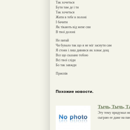
Так хочеться
Бути там де і ти
Так хочеться
Жити в тебе в полоні
І бачити
Як тікають від мене сни
В твої долоні
Не питай
Чи бувало так що я не міг заснути сам
Я стояв і лиш дивився як ховає дощ
Все що сказано тобою
Всі твої сліди
Бо так завжди
Приспів
Похожие новости.
Тычь, Тычь, Т
Эту тему придумал не 
сыграю ее даже на пан