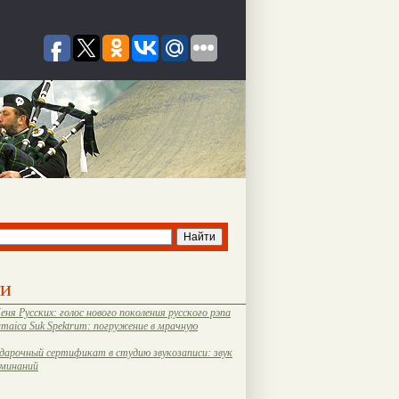
ти
еня Русских: голос нового поколения русского рэпа
amaica Suk Spektrum: погружение в мрачную
дарочный сертификат в студию звукозаписи: звук
оминаний