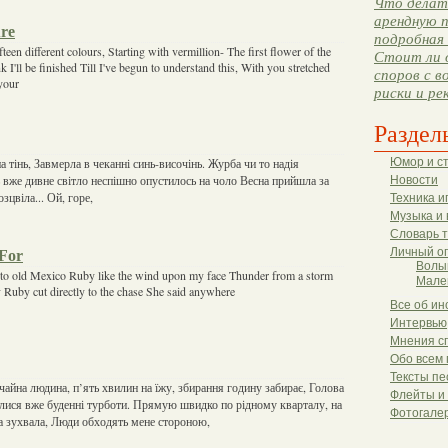
Что делать
арендную п
ure
подробная 
teen different colours, Starting with vermillion- The first flower of the
Стоит ли 
 I'll be finished Till I've begun to understand this, With you stretched
споров с в
 your
риски и ре
Раздел
а тінь, Завмерла в чеканні синь-височінь. Журба чи то надія
Юмор и с
ь вже дивне світло неспішно опустилось на чоло Весна прийшла за
Новости
озцвіла... Ой, горе,
Техника и
Музыка и 
Словарь 
Личный о
 For
Волы
to old Mexico Ruby like the wind upon my face Thunder from a storm
Мале
 Ruby cut directly to the chase She said anywhere
Все об ин
Интервью
Мнения с
Обо всем 
Тексты пе
чайна людина, п’ять хвилин на їжу, збирання годину забирає, Голова
Флейты и
їлися вже буденні турботи. Прямую швидко по рідному кварталу, на
Фотогале
а зухвала, Люди обходять мене стороною,