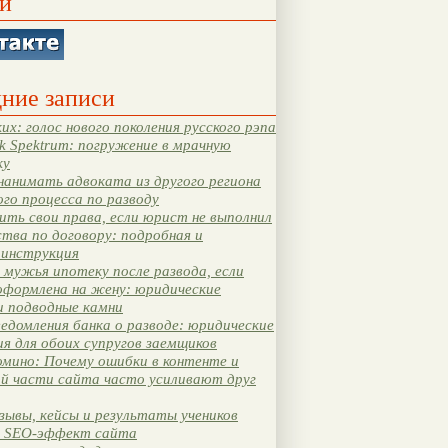
и
ние записи
их: голос нового поколения русского рэпа
k Spektrum: погружение в мрачную
ку
нанимать адвоката из другого региона
ого процесса по разводу
ть свои права, если юрист не выполнил
тва по договору: подробная и
 инструкция
мужья ипотеку после развода, если
оформлена на жену: юридические
и подводные камни
едомления банка о разводе: юридические
я для обоих супругов заемщиков
мино: Почему ошибки в контенте и
ой части сайта часто усиливают друг
зывы, кейсы и результаты учеников
 SEO-эффект сайта