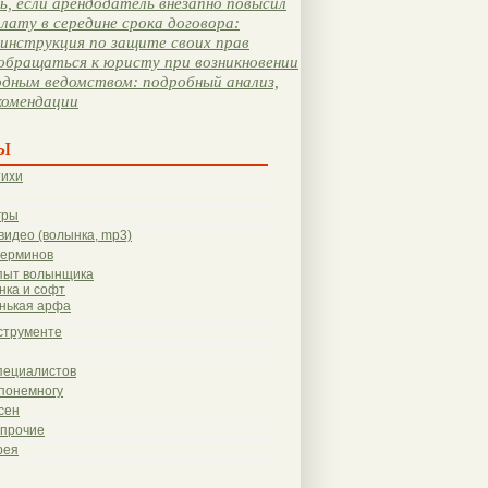
, если арендодатель внезапно повысил
лату в середине срока договора:
инструкция по защите своих прав
обращаться к юристу при возникновении
одным ведомством: подробный анализ,
комендации
ы
тихи
гры
видео (волынка, mp3)
терминов
пыт волынщика
нка и софт
нькая арфа
струменте
пециалистов
понемногу
сен
 прочие
рея