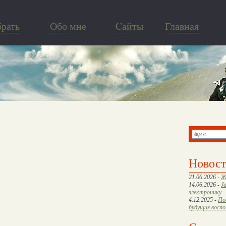
брать
Обо мне
Cайты
Главная
Новос
21.06.2026 -
Ж
14.06.2026 -
J
электронику
4.12.2025 -
По
будущих восп