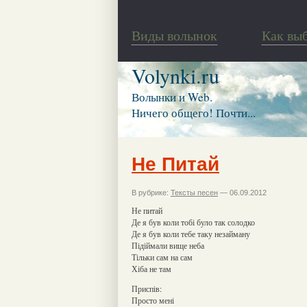
Виды волынок
Как вы
Volynki.ru
Волынки и Web.
Ничего общего! Почти...
Не Питай
В рубрике:
Тексты песен
— 06.09.2012
Не питай
Де я був коли тобі було так солодко
Де я був коли тебе таку незайману
Підіймали вище неба
Тільки сам на сам
Хіба не там
Приспів:
Просто мені