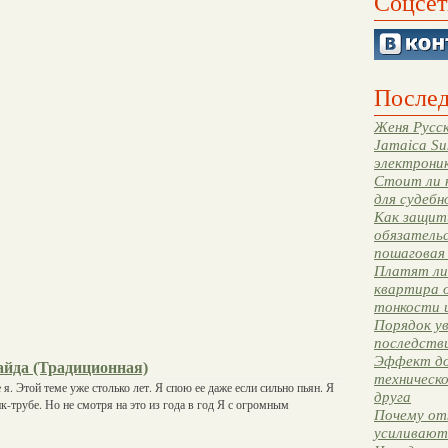
Соцсет
Послед
Женя Русск
Jamaica Su
электрони
Стоит ли 
для судебн
Как защити
обязательс
пошаговая
Платят ли 
квартира 
тонкости 
Порядок ув
последстви
Эффект до
айда (Традиционная)
техническ
я. Этой теме уже столько лет. Я спою ее даже если сильно пьян. Я
друга
к-трубе. Но не смотря на это из года в год Я с огромным
Почему от
усиливают