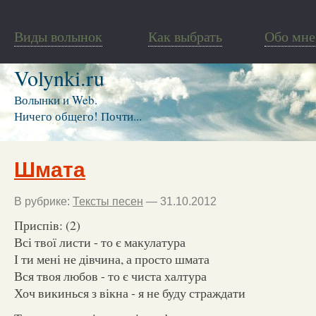
Виды волынок
Как выбрать
Обо мне
Volynki.ru
Волынки и Web.
Ничего общего! Почти...
Шмата
В рубрике:
Тексты песен
— 31.10.2012
Приспів: (2)
Всі твої листи - то є макулатура
І ти мені не дівчина, а просто шмата
Вся твоя любов - то є чиста халтура
Хоч викинься з вікна - я не буду страждати