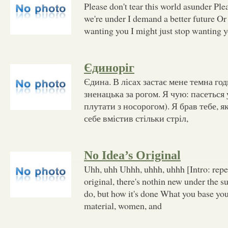
Please don't tear this world asunder Plea
we're under I demand a better future Or 
wanting you I might just stop wanting 
Єдиноріг
Єдина. В лісах застає мене темна год
зненацька за рогом. Я чую: пасеться 
плутати з носорогом). Я брав тебе, я
себе вмістив стільки стріл,
No Idea’s Original
Uhh, uhh Uhhh, uhhh, uhhh [Intro: repe
original, there's nothin new under the s
do, but how it's done What you base yo
material, women, and