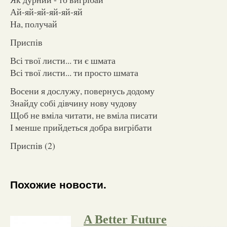
Ай-яй-яй-яй-яй-яй
На, получай
Приспів
Всі твої листи... ти є шмата
Всі твої листи... ти просто шмата
Восени я дослужу, повернусь додому
Знайду собі дівчину нову чудову
Щоб не вміла читати, не вміла писати
І менше прийдеться добра вигрібати
Приспів (2)
Похожие новости.
A Better Future