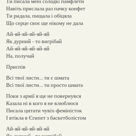
Ти писала мені солодкі памфлети
Навіть прислала раз пачку конфет
Ти ридала, пищала і обіцяла
Що серце своє ще нікому не дала
Ай-яй-яй-яй-яй-яй
Як дурний - то вигрібай
Ай-яй-яй-яй-яй-яй
На, получай
Приспів
Всі твої листи... ти є шмата
Всі твої листи... ти просто шмата
Поки з армії я ще не повернувся
Казала ні в кого я не влюблюся
Писала цитати чувіх-феміністок
І втікла в Єгипет з баскетболістом
Ай-яй-яй-яй-яй-яй
Як дурний - то вигрібай