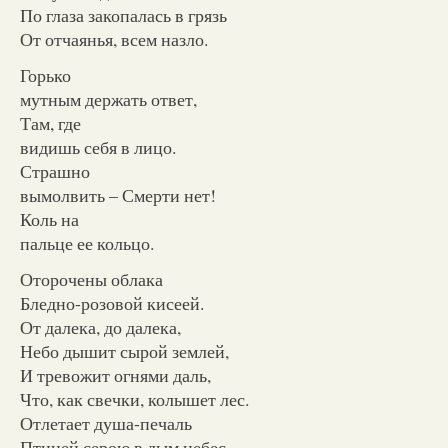
По глаза закопалась в грязь
От отчаянья, всем назло.
Горько
мутным держать ответ,
Там, где
видишь себя в лицо.
Страшно
вымолвить – Смерти нет!
Коль на
пальце ее кольцо.
Оторочены облака
Бледно-розовой кисеей.
От далека, до далека,
Небо дышит сырой землей,
И тревожит огнями даль,
Что, как свечки, колышет лес.
Отлетает душа-печаль
Птицей серою в дым небес.