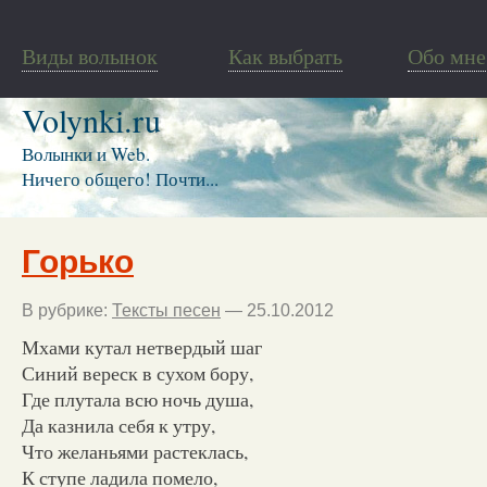
Виды волынок
Как выбрать
Обо мне
Volynki.ru
Волынки и Web.
Ничего общего! Почти...
Горько
В рубрике:
Тексты песен
— 25.10.2012
Мхами кутал нетвердый шаг
Синий вереск в сухом бору,
Где плутала всю ночь душа,
Да казнила себя к утру,
Что желаньями растеклась,
К ступе ладила помело,