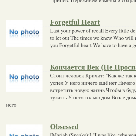
Forgetful Heart
Last your power of recall Every little d
to let out The times we knew Who will
you Forgetful heart We have to have a g
Кончается Век (Не Просп
Стоит человек Кричит: "Как же так к
успел У него ничего ещё нет Ничего
встретить новую жизнь Чтобы в буд
тужить У него только дом Возле дом
него
Obsessed
[Mariah (Speaks):] "I was like, why yo