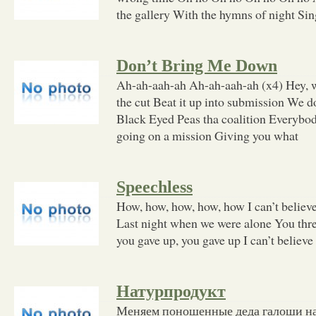
the gallery With the hymns of night Si
Don’t Bring Me Down
Ah-ah-aah-ah Ah-ah-aah-ah (x4) Hey, 
the cut Beat it up into submission We d
Black Eyed Peas tha coalition Everybod
going on a mission Giving you what
Speechless
How, how, how, how, how I can’t believ
Last night when we were alone You thr
you gave up, you gave up I can’t believ
Натурпродукт
Меняем поношенные деда галоши на