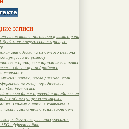
и
ние записи
их: голос нового поколения русского рэпа
k Spektrum: погружение в мрачную
ку
нанимать адвоката из другого региона
ого процесса по разводу
ть свои права, если юрист не выполнил
тва по договору: подробная и
 инструкция
мужья ипотеку после развода, если
оформлена на жену: юридические
и подводные камни
едомления банка о разводе: юридические
я для обоих супругов заемщиков
мино: Почему ошибки в контенте и
ой части сайта часто усиливают друг
зывы, кейсы и результаты учеников
 SEO-эффект сайта