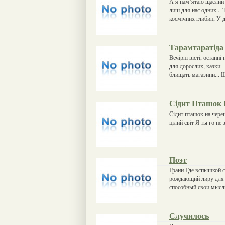
А я пам’ятаю щаслий т
лиш для нас одних... 
космiчних глибин, У 
Тарамтаратіда
Вечірні вісті, останн
для дорослих, казки – 
блищать магазини... Ш
Сідит Пташок
Сідит пташок на чере
цілий світ Я ты го не
Поэт
Грани Где вспышкой с
рождающий лиру для л
способный свои мысли
Случилось