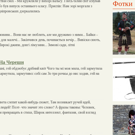
вiй смiх - Ми кружляли у вихорi вальсу. I весь бiлий свiт iснував
Фотки
То був випуск останнього класу. Приспiв: Нам зорi моргали з
днiпровських дзеркалились
і новини... Вони нас не люблять, але ми дружимо з ними... Байки –
для малечі... Закінчився день, починається вечір... Вивіски сяють,
ирокі джипи, довгі лімузини... Зимові сади, літні
 На Черешн
шні, гей обдзюбує дрібний квіт Чого ты мі моя мила, гей зармутила
 зармутила, зармутивєс собі сам Зо три рочкы до няс ходив, гей на
вета слепит какой-нибудь сюжет, Там возникает ручей идей,
юдей! Поэт- что значит это слово? А фразы таковы: Человек,
 превращать в стихи, Широк интеллект, фантазия, свой взгляд