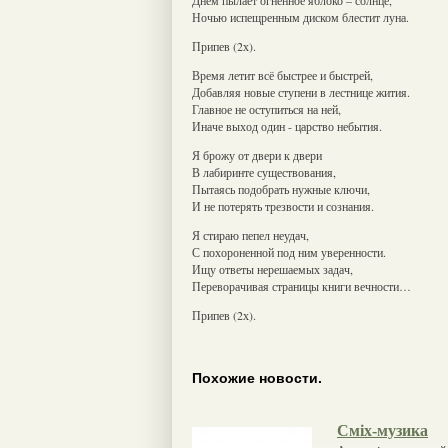
Ночью испещренным диском блестит луна.
Припев (2х).
Время летит всё быстрее и быстрей,
Добавляя новые ступени в лестнице жития.
Главное не оступиться на ней,
Иначе выход один - царство небытия.
Я брожу от двери к двери
В лабиринте существования,
Пытаясь подобрать нужные ключи,
И не потерять трезвости и сознания.
Я стираю пепел неудач,
С похороненной под ним уверенности.
Ищу ответы нерешаемых задач,
Переворачивая страницы книги вечности…
Припев (2х).
Похожие новости.
Сміх-музика