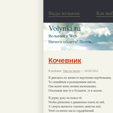
Виды волынок
Как вы
Volynki.ru
Волынки и Web.
Ничего общего! Почти...
Кочевник
В рубрике:
Тексты песен
— 20.09.2012
Я двигаюсь по жизни то короткими перебежками,
То спокойным и размеренным шагом.
Она жалит меня своими насмешками,
Отказывая мне то в большом, то в малом.
Я держу руку на пульсе её,
Чтобы ритмично и динамично плыть по ней,
А смерть пытается схватить запястье моё,
Чтоб сосчитать число сердцебиений.