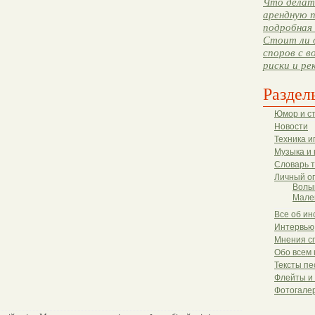
Что делать
арендную п
подробная 
Стоит ли 
споров с в
риски и ре
Раздел
Юмор и с
Новости
Техника и
Музыка и 
Словарь 
Личный о
Волы
Мале
Все об ин
Интервью
Мнения с
Обо всем 
Тексты пе
Флейты и
Фотогале