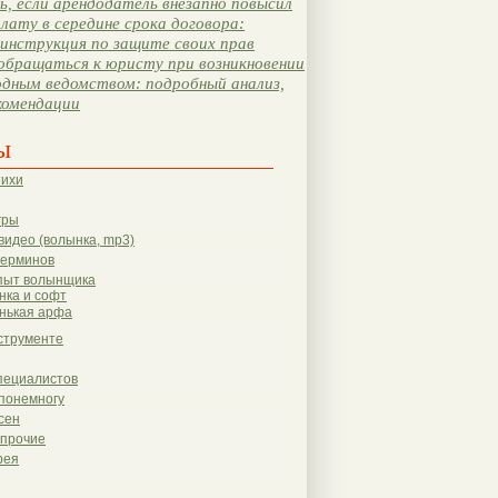
, если арендодатель внезапно повысил
лату в середине срока договора:
инструкция по защите своих прав
обращаться к юристу при возникновении
одным ведомством: подробный анализ,
комендации
ы
тихи
гры
видео (волынка, mp3)
терминов
пыт волынщика
нка и софт
нькая арфа
струменте
пециалистов
понемногу
сен
 прочие
рея