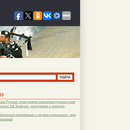
ти
еня Русских: голос нового поколения русского рэпа
amaica Suk Spektrum: погружение в мрачную
дарочный сертификат в студию звукозаписи: звук
оминаний