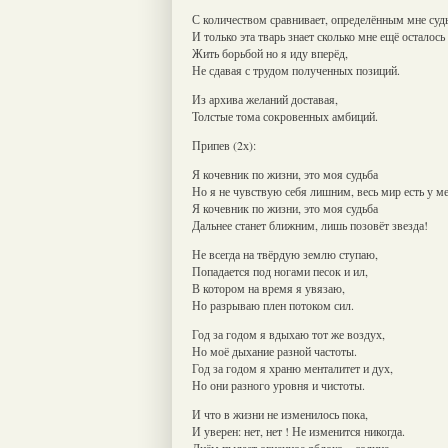
С количеством сравнивает, определённым мне суд
И только эта тварь знает сколько мне ещё осталось
Жить борьбой но я иду вперёд,
Не сдавая с трудом полученных позиций.
Из архива желаний доставая,
Толстые тома сокровенных амбиций.
Припев (2х):
Я кочевник по жизни, это моя судьба
Но я не чувствую себя лишним, весь мир есть у ме
Я кочевник по жизни, это моя судьба
Дальнее станет ближним, лишь позовёт звезда!
Не всегда на твёрдую землю ступаю,
Попадается под ногами песок и ил,
В котором на время я увязаю,
Но разрываю плен потоком сил.
Год за годом я вдыхаю тот же воздух,
Но моё дыхание разной частоты.
Год за годом я храню менталитет и дух,
Но они разного уровня и чистоты.
И что в жизни не изменилось пока,
И уверен: нет, нет ! Не изменится никогда.
Днём пылает огненное яблоко – солнце,