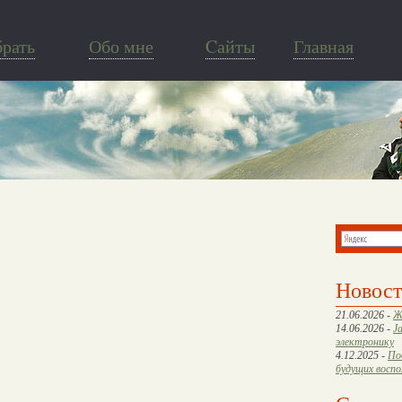
брать
Обо мне
Cайты
Главная
Новос
21.06.2026 -
Ж
14.06.2026 -
J
электронику
4.12.2025 -
По
будущих восп