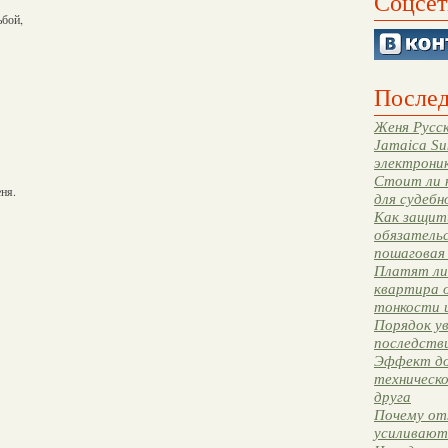
Соцсет
ьбой,
Послед
Женя Русск
Jamaica Su
электрони
Стоит ли 
ня.
для судебн
Как защити
обязательс
пошаговая
Платят ли 
квартира 
тонкости 
Порядок ув
последстви
Эффект до
техническ
друга
Почему от
усиливают