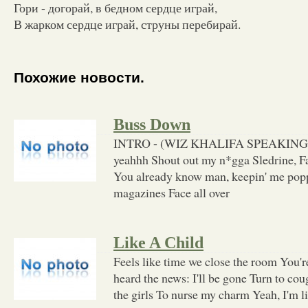
Гори - догорай, в бедном сердце играй,
В жарком сердце играй, струны перебирай.
Похожие новости.
Buss Down
INTRO - (WIZ KHALIFA SPEAKING) Ye
yeahhh Shout out my n*gga Sledrine, F
You already know man, keepin' me popp
magazines Face all over
Like A Child
Feels like time we close the room You'
heard the news: I'll be gone Turn to co
the girls To nurse my charm Yeah, I'm li