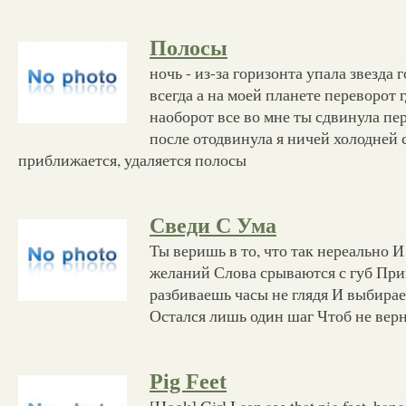
Полосы
ночь - из-за горизонта упала звезда 
всегда а на моей планете переворот г
наоборот все во мне ты сдвинула пе
после отодвинула я ничей холодней 
приближается, удаляется полосы
Сведи С Ума
Ты веришь в то, что так нереально 
желаний Слова срываются с губ При
разбиваешь часы не глядя И выбирае
Остался лишь один шаг Чтоб не вер
Pig Feet
[Hook] Girl I can see that pig feet, han