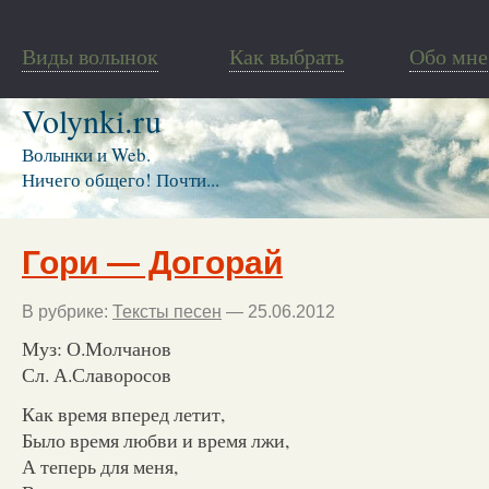
Виды волынок
Как выбрать
Обо мне
Volynki.ru
Волынки и Web.
Ничего общего! Почти...
Гори — Догорай
В рубрике:
Тексты песен
— 25.06.2012
Муз: О.Молчанов
Сл. А.Славоросов
Как время вперед летит,
Было время любви и время лжи,
А теперь для меня,