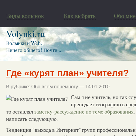
Виды волынок
Как выбрать
Обо мне
Volynki.ru
Волынки и Web.
Ничего общего! Почти...
Где «курят план» учителя?
В рубрике:
Обо всем понемногу
— 14.01.2010
Сам я не учитель, но так сл
преподает географию в сред
то оставлял
заметку-рассуждение по теме образования
написать следующую.
Тенденция "выхода в Интернет" групп профессиональн