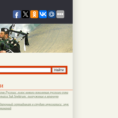
ти
еня Русских: голос нового поколения русского рэпа
amaica Suk Spektrum: погружение в мрачную
дарочный сертификат в студию звукозаписи: звук
оминаний