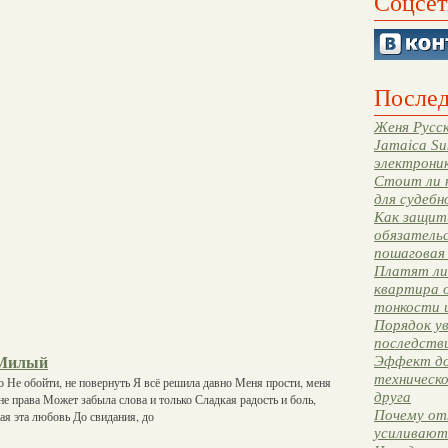
Соцсет
Послед
Женя Русск
Jamaica Su
электрони
Стоит ли 
для судебн
Как защити
обязательс
пошаговая
Платят ли 
квартира 
тонкости 
Порядок ув
последстви
Эффект до
 Милый
техническ
о Не обойти, не повернуть Я всё решила давно Меня прости, меня
друга
не права Может забыла слова и только Сладкая радость и боль,
Почему от
ная эта любовь До свидания, до
усиливают