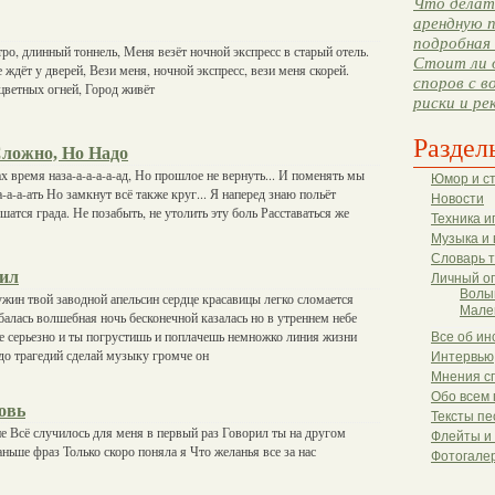
Что делать
арендную п
подробная 
ро, длинный тоннель, Меня везёт ночной экспресс в старый отель.
Стоит ли 
 ждёт у дверей, Вези меня, ночной экспресс, вези меня скорей.
споров с в
цветных огней, Город живёт
риски и ре
Раздел
Сложно, Но Надо
х время наза-а-а-а-а-ад, Но прошлое не вернуть... И поменять мы
Юмор и с
а-а-ать Но замкнут всё также круг... Я наперед знаю польёт
Новости
шатся града. Не позабыть, не утолить эту боль Расставаться же
Техника и
Музыка и 
Словарь 
ил
Личный о
Волы
ужин твой заводной апельсин сердце красавицы легко сломается
Мале
ыбалась волшебная ночь бесконечной казалась но в утреннем небе
не серьезно и ты погрустишь и поплачешь немножко линия жизни
Все об ин
до трагедий сделай музыку громче он
Интервью
Мнения с
Обо всем 
овь
Тексты пе
не Всё случилось для меня в первый раз Говорил ты на другом
Флейты и
ньше фраз Только скоро поняла я Что желанья все за нас
Фотогале