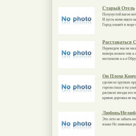
Старый Отель
Полупустой вагон мет
И пусть меня никто не
Город плывёт в море 
Расставаться 
Переведем мы на часа
номера можем опя-а-а-
ностальгия а-а-а Обру
Он Плохо Конч
сделан из хрупких пр
горели глаза и ты ул
растаяли звезды все 
кривая дорожка не на
Любовь/Нелюб
Это лето не забыть м
языке Не знакомых ра