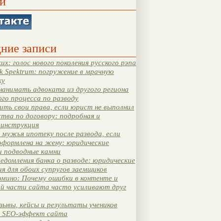
и
ние записи
их: голос нового поколения русского рэпа
k Spektrum: погружение в мрачную
ку
нанимать адвоката из другого региона
ого процесса по разводу
ть свои права, если юрист не выполнил
тва по договору: подробная и
 инструкция
мужья ипотеку после развода, если
оформлена на жену: юридические
и подводные камни
едомления банка о разводе: юридические
я для обоих супругов заемщиков
мино: Почему ошибки в контенте и
ой части сайта часто усиливают друг
зывы, кейсы и результаты учеников
 SEO-эффект сайта