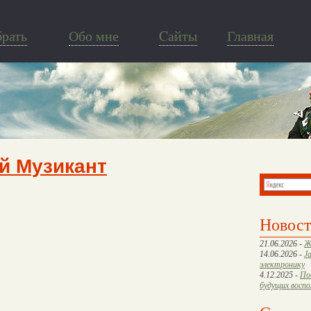
брать
Обо мне
Cайты
Главная
й Музикант
Новос
21.06.2026 -
Ж
14.06.2026 -
J
электронику
4.12.2025 -
По
будущих восп