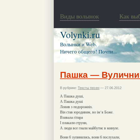
Виды волынок
Как вы
Volynki.ru
Волынки и Web.
Ничего общего! Почти...
Пашка — Вулични
В рубрике:
Тексты песен
— 27.06.2012
А Пашка душі,
А Пашка душі
Ловив з подорожніх.
Він став юродивим, во ім’я Боже.
Взивала гітара
І плакали струни,
А люди все гнали майбутнє в минуле.
Вони б зупинились, вони б послухали,