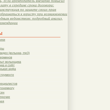
, если арендодатель внезапно повысил
лату в середине срока договора:
инструкция по защите своих прав
обращаться к юристу при возникновении
одным ведомством: подробный анализ,
комендации
ы
тихи
гры
видео (волынка, mp3)
терминов
пыт волынщика
нка и софт
нькая арфа
струменте
пециалистов
понемногу
сен
 прочие
рея