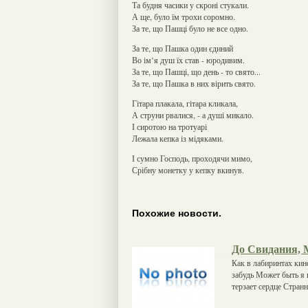
Та будня часики у скроні стукали.
А ще, було їм трохи соромно.
За те, що Пашці було не все одно.
За те, що Пашка один єдиний
Во ім’я душ їх став - юродивим.
За те, що Пашці, що день - то свято...
За те, що Пашка в них вірить свято.
Гітара плакала, гітара кликала,
А струни рвалися, - а душі микало.
І сиротою на тротуарі
Лежала кепка із мідяками.
І сумно Господь, проходячи мимо,
Срібну монетку у кепку вкинув.
Похожие новости.
До Свидания,
Как в лабиринтах кин
забудь Может быть я 
терзает сердце Стран