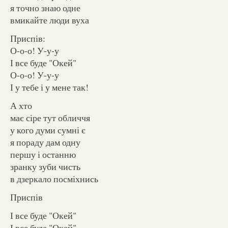
я точно знаю одне
вмикайте люди вуха
Приспів:
О-о-о! У-у-у
І все буде "Окей"
О-о-о! У-у-у
І у тебе і у мене так!
А хто
має сіре тут обличчя
у кого думи сумні є
я пораду дам одну
першу і останню
зранку зуби чисть
в дзеркало посміхнись
Приспів
І все буде "Окей"
І все буде "Окей"