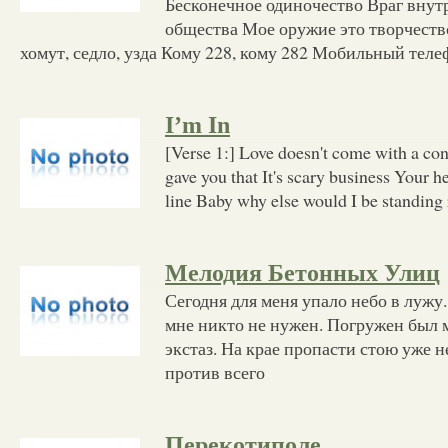
Бесконечное одиночество Враг внутр
общества Мое оружие это творчеств
хомут, седло, узда Кому 228, кому 282 Мобильный теле
I’m In
[Verse 1:] Love doesn't come with a con
gave you that It's scary business Your he
line Baby why else would I be standing
Мелодия Бетонных Улиц
Сегодня для меня упало небо в лужу.
мне никто не нужен. Погружен был 
экстаз. На крае пропасти стою уже н
против всего
Перекотиполе