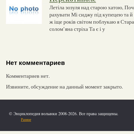
Летіла зозуля над старою хатою, Поча
рахувати Мі сиджу під купецею та й
ж іще років світом поблукаю я Стара
солом’яна стріха Та є і у
Нет комментариев
Комментариев нет.
Извините, обсуждение на данный момент закрыто.
© Энциклопедия волынки 2008-2026. Все права защищены.
Разное