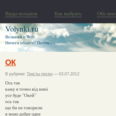
Виды волынок
Как выбрать
Обо мне
Volynki.ru
Волынки и Web.
Ничего общего! Почти...
ОК
В рубрике:
Тексты песен
— 03.07.2012
Ось так
кажу я точно від нині
усе буде "Окей"
ось так
що би не говорили
я знаю добре одне