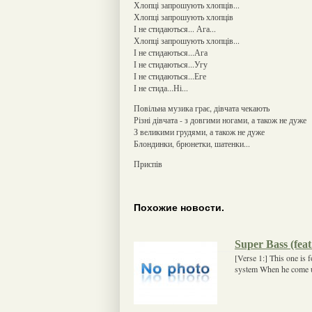
Хлопці запрошують хлопців...
Хлопці запрошують хлопців
І не стидаються... Ага...
Хлопці запрошують хлопців...
І не стидаються...Ага
І не стидаються...Угу
І не стидаються...Еге
І не стида...Ні...
Повільна музика грає, дівчата чекають
Різні дівчата - з довгими ногами, а також не дуже
З великими грудями, а також не дуже
Блондинки, брюнетки, шатенки...
Приспів
Похожие новости.
Super Bass (feat
[Verse 1:] This one is
system When he come up