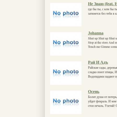
Не Знаю (feat. 
где бы ты, с кем бы т
затянется без тебя я 
Johanna
Shut up Shut up Shut 
Stop at the store And 
Touch me Gimme some 
Рай И Адъ
Райские сады, деревь
сладко поют птицы, И
Водопадами падают пр
Осень
Болит душа от потерь,
уйдет февраль. И мне 
стоп печаль. Улетай! 