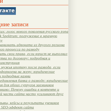
и
ние записи
их: голос нового поколения русского рэпа
k Spektrum: погружение в мрачную
ку
нанимать адвоката из другого региона
ого процесса по разводу
ть свои права, если юрист не выполнил
тва по договору: подробная и
 инструкция
мужья ипотеку после развода, если
оформлена на жену: юридические
и подводные камни
едомления банка о разводе: юридические
я для обоих супругов заемщиков
мино: Почему ошибки в контенте и
ой части сайта часто усиливают друг
зывы, кейсы и результаты учеников
 SEO-эффект сайта