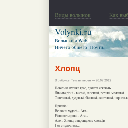
Виды волынок
Как вы
Volynki.ru
Волынки и Web.
Ничего общего! Почти...
Хлопц
В рубрике:
Тексты песен
— 20.07.2012
Повільна музика грає, дівчата чекають
Дівчата різні - високі, низенькі, великі, маленькі
Товстенькі, худенькі, біленькі, жовтенькі, чорненькі
Приспів:
Всі вони чудові... Ага...
Різнокольорові... Ага...
Але... Хлопці запрошують хлопців
І не стидаються...