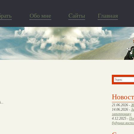
брать
Обо мне
Cайты
Главная
Новос
...
21.06.2026 -
Ж
14.06.2026 -
J
электронику
4.12.2025 -
По
будущих восп