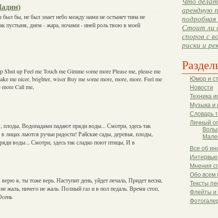
Что делать
Надин)
арендную п
ы был бы, не был знает небо между нами не остынет тина не
подробная 
как пустыня, днем - жара, ночами - иней роль твою в моей
Стоит ли 
споров с в
риски и ре
Раздел
up Shut up Feel me Touch me Gimme some more Please me, please me
make me nicer, brighter, wiser Buy me some more, more, more. Feel me
Юмор и с
more Call me,
Новости
Техника и
Музыка и 
Словарь 
Личный о
я, плоды, Водопадами падают пряди воды... Смотри, здесь так
Волы
 в лицах льются ручьи радости! Райские сады, деревья, плоды,
Мале
яди воды... Смотри, здесь так сладко поют птицы, И в
Все об ин
Интервью
Мнения с
Обо всем 
 верю я, ты тоже верь. Наступит день, уйдет печаль, Придет весна,
Тексты пе
не жаль, ничего не жаль. Полный газ и в пол педаль. Время стоп,
Флейты и
Осень
Фотогале