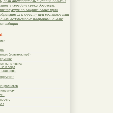
, если арендодатель внезапно повысил
лату в середине срока договора:
инструкция по защите своих прав
обращаться к юристу при возникновении
одным ведомством: подробный анализ,
комендации
ы
тихи
гры
видео (волынка, mp3)
терминов
пыт волынщика
нка и софт
нькая арфа
струменте
пециалистов
понемногу
сен
 прочие
рея