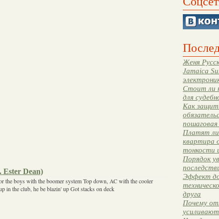
Соцсет
Послед
Женя Русск
Jamaica Su
электрони
Стоит ли 
для судебн
Как защити
обязательс
пошаговая
Платят ли 
квартира 
тонкости 
Порядок ув
последстви
. Ester Dean)
Эффект до
 for the boys with the boomer system Top down, AC with the cooler
техническ
 in the club, he be blazin' up Got stacks on deck
друга
Почему от
усиливают