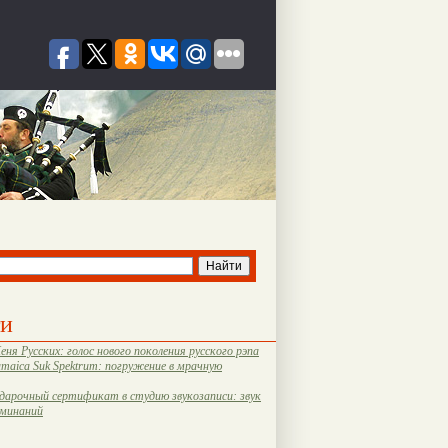
ти
еня Русских: голос нового поколения русского рэпа
amaica Suk Spektrum: погружение в мрачную
дарочный сертификат в студию звукозаписи: звук
оминаний