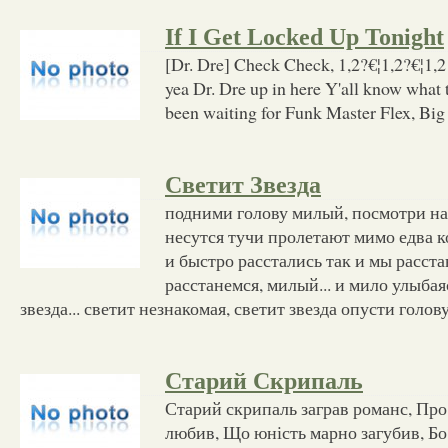
If I Get Locked Up Tonight
[Dr. Dre] Check Check, 1,2?€¦1,2?€¦1,2 (
yea Dr. Dre up in here Y'all know what thi
been waiting for Funk Master Flex, Bi
Светит Звезда
подними голову милый, посмотри на 
несутся тучи пролетают мимо едва к
и быстро расстались так и мы расст
расстанемся, милый... и мило улыбая
звезда... светит незнакомая, светит звезда опусти голову
Старий Скрипаль
Старий скрипаль заграв романс, Про
любив, Що юність марно загубив, Б