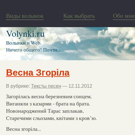
Виды волынок
Как выбрать
Обо мне
Volynki.ru
Волынки и Web.
Ничего общего! Почти...
Весна Згоріла
В рубрике:
Тексты песен
— 12.11.2012
Загорілась весна березневим сонцем,
Виганяли з казарми - брата на брата.
Новонароджений Тарас заплакав,
Старечими сльозами, квітами з кров’ю.
Весна згоріла...