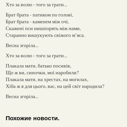
Хто за волю - того за грати...
Брат брата - патиком по голові,
Брат брата - каменем між очі,
Скажені пси нишпорять між нами,
Старанно вишукують свіжого м’яса.
Весна згоріла...
Хто за волю - того за грати...
Плакала мати, батько посивів,
Що ж ви, синочки, мої наробили?
Плакала мати, на хрестах, на могилах,
Хіба ж я для цього, вас, на цей світ народила?
Весна згоріла...
Похожие новости.