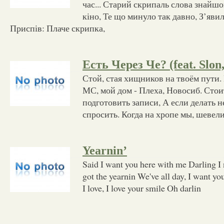
час... Старий скрипаль слова знайшов
кіно, Те що минуло так давно, З’явил
Приспів: Плаче скрипка,
Есть Через Че? (feat. Slon
Стой, стая хищников на твоём пути.
МС, мой дом - Плеха, Новосиб. Стои
подготовить записи, А если делать н
спросить. Когда на хропе мы, шевел
Yearnin’
Said I want you here with me Darling I 
got the yearnin We've all day, I want yo
I love, I love your smile Oh darlin