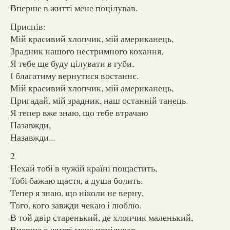
Вперше в житті мене поцілував.
Приспів:
Мій красивий хлопчик, мій американець,
Зрадник нашого нестримного кохання,
Я тебе ще буду цілувати в губи,
І благатиму вернутися востаннє.
Мій красивий хлопчик, мій американець,
Пригадай, мій зрадник, наш останній танець.
Я тепер вже знаю, що тебе втрачаю
Назавжди,
Назавжди...
2
Нехай тобі в чужій країні пощастить,
Тобі бажаю щастя, а душа болить.
Тепер я знаю, що ніколи не верну,
Того, кого завжди чекаю і люблю.
В той двір старенький, де хлопчик маленький,
Вперше в житті мене поцілував.