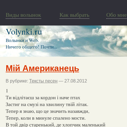
Виды волынок
Как выбрать
Обо мне
Volynki.ru
Волынки и Web.
Ничего общего! Почти...
Мій Американець
В рубрике:
Тексты песен
— 27.08.2012
1
Ти відлітаєш за кордон і наче птах
Застиг на смузі на хвилину твій літак.
Тепер я знаю, що це значить назавжди,
Тепер, коли в минуле спалено мости.
В той двір старенький, де хлопчик маленький