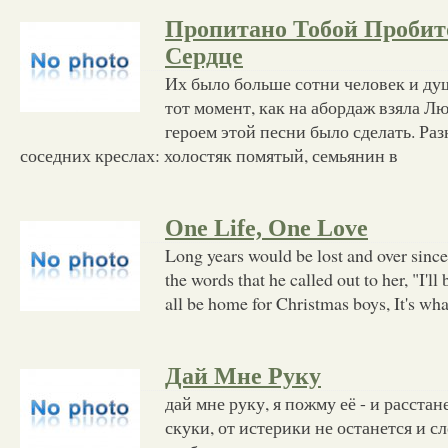
Пропитано Тобой Пробит
Сердце
Их было больше сотни человек и душ
тот момент, как на абордаж взяла Л
героем этой песни было сделать. Раз
соседних креслах: холостяк помятый, семьянин в
One Life, One Love
Long years would be lost and over sinc
the words that he called out to her, "I'l
all be home for Christmas boys, It's wha
Дай Мне Руку
дай мне руку, я пожму её - и расстан
скуки, от истерики не останется и с