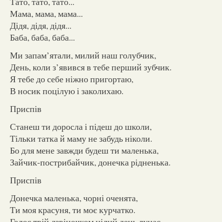
Тато, тато, тато...
Мама, мама, мама...
Дідя, дідя, дідя...
Баба, баба, баба...
Ми запам’ятали, милий наш голубчик,
День, коли з’явився в тебе перший зубчик.
Я тебе до себе ніжно пригортаю,
В носик поцілую і заколихаю.
Приспів
Станеш ти доросла і підеш до школи,
Тільки татка й маму не забудь ніколи.
Бо для мене завжди будеш ти маленька,
Зайчик-пострибайчик, донечка рідненька.
Приспів
Донечка маленька, чорні оченята,
Ти моя красуня, ти моє курчатко.
Голос твій дзвіночком цілий день лунає,