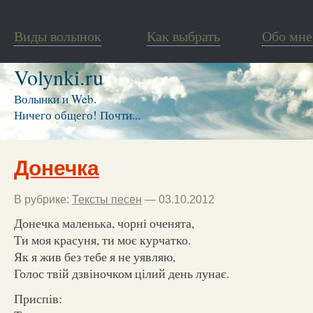
Виды волынок
Как выбрать
Обо мне
Volynki.ru
Волынки и Web.
Ничего общего! Почти...
Донечка
В рубрике:
Тексты песен
— 03.10.2012
Донечка маленька, чорні оченята,
Ти моя красуня, ти моє курчатко.
Як я жив без тебе я не уявляю,
Голос твій дзвіночком цілий день лунає.
Приспів: