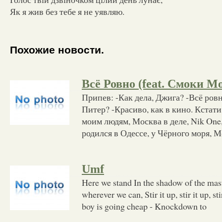
Як я жив без тебе я не уявляю.
Похожие новости.
Всё Ровно (feat. Смоки М
Припев: -Как дела, Джига? -Всё ров
Питер? -Красиво, как в кино. Кстати
моим людям, Москва в деле, Nik One,
родился в Одессе, у Чёрного моря, М
Umf
Here we stand In the shadow of the mas
wherever we can, Stir it up, stir it up, st
boy is going cheap - Knockdown to