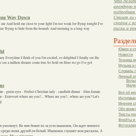
Что делать
арендную п
подробная 
Long Way Down
Стоит ли 
споров с в
me And hold me close to your light I'm too weak for flying tonight I've
риски и ре
time Trying to hide from the hounds And morning is a long way
Раздел
Юмор и с
ld
Новости
zy Everytime I think of you I'm excited, so delighted I finally see the
Техника и
an see a million dreams come true So hold on Here we go I've got
Музыка и 
Словарь 
Личный о
Волы
us
Мале
e - green eyes - Perfect Christian lady - candlelit dinner - Slim female
Все об ин
r - Extrovert where are you?... Where are you?...where are you? Let's
Интервью
ng
Мнения с
Обо всем 
Тексты пе
Флейты и
н умолкнут, Ко мне бежит из-за угла мышонок, Он ждет немного
Фотогале
н среди своих друзей он белый. Мышонок слушает мои рассказы, А
и разу, Мы с дуралеем