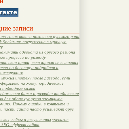
и
ние записи
их: голос нового поколения русского рэпа
k Spektrum: погружение в мрачную
ку
нанимать адвоката из другого региона
ого процесса по разводу
ть свои права, если юрист не выполнил
тва по договору: подробная и
 инструкция
мужья ипотеку после развода, если
оформлена на жену: юридические
и подводные камни
едомления банка о разводе: юридические
я для обоих супругов заемщиков
мино: Почему ошибки в контенте и
ой части сайта часто усиливают друг
зывы, кейсы и результаты учеников
 SEO-эффект сайта