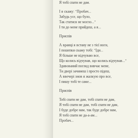
Я тобі спати не дам.
І я скажу: "Пробач...
Забудь усе, що було,
Так статися не могло..."
І ти до мене прийдеш, а я...
Приспів
А вранці я встану не з тієї ноги,
І пошепки скажу тобі: "Іди...
Я більше не відчуваю все,
Що колись відчував, що колись відчував..."
Здивований погляд вивчає мене,
Ти двері зачинеш і просто підеш,
А ввечері знов я жалкую про все,
І пишу тобі те саме...
Приспів
Тобі спати не дам, тобі спати не дам,
Я тобі спати не дам, тобі спати не дам,
І буде добре нам, так буде добре нам,
Я тобі спати не да-а-ам...
Пробач...