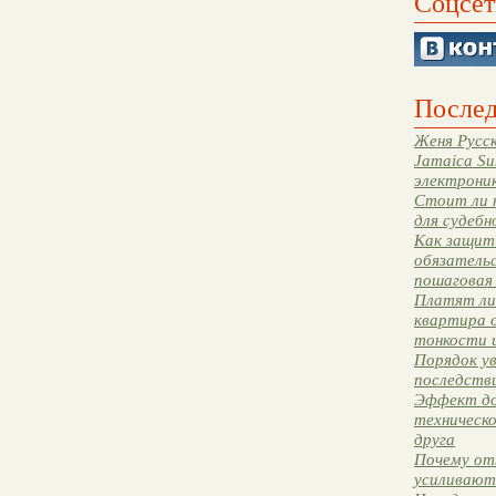
Соцсет
Послед
Женя Русск
Jamaica Su
электрони
Стоит ли 
для судебн
Как защити
обязательс
пошаговая
Платят ли 
квартира 
тонкости 
Порядок ув
последстви
Эффект до
техническ
друга
Почему от
усиливают