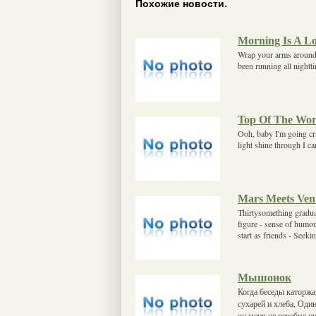
Похожие новости.
Morning Is A 
Wrap your arms around 
been running all night
Top Of The Wor
Ooh, baby I'm going cra
light shine through I c
Mars Meets Ven
Thirtysomething graduat
figure - sense of humou
start as friends - Seeki
Мышонок
Когда беседы каторжа
сухарей и хлеба, Оди
он меня не перебил н