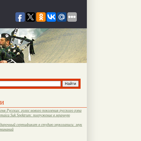
ти
еня Русских: голос нового поколения русского рэпа
amaica Suk Spektrum: погружение в мрачную
дарочный сертификат в студию звукозаписи: звук
оминаний