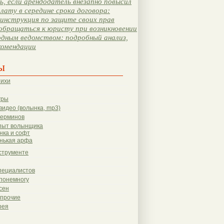
, если арендодатель внезапно повысил
лату в середине срока договора:
инструкция по защите своих прав
обращаться к юристу при возникновении
одным ведомством: подробный анализ,
комендации
ы
тихи
гры
видео (волынка, mp3)
терминов
пыт волынщика
нка и софт
нькая арфа
струменте
пециалистов
понемногу
сен
 прочие
рея