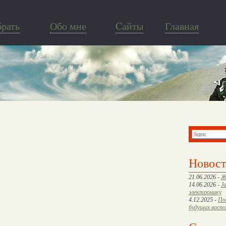
брать
Обо мне
Cайты
Главная
Новос
21.06.2026 -
Ж
14.06.2026 -
J
электронику
4.12.2025 -
По
будущих восп