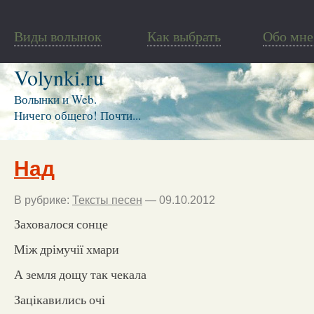
Виды волынок
Как выбрать
Обо мне
Volynki.ru
Волынки и Web.
Ничего общего! Почти...
Над
В рубрике:
Тексты песен
— 09.10.2012
Заховалося сонце
Між дрімучії хмари
А земля дощу так чекала
Зацікавились очі