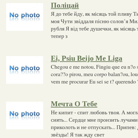
Поліцай
Я до тебе йду, як місяць той пливу Ти
моя Чути звіддаля пісню солов’я Мил
рубля Я від тебе душечки, як місяц
тепер з
Ei, Psiu Beijo Me Liga
Chegou e me notou, Fingiu que eu n?o 
cora??o pirou, meu corpo balan?ou, lou
vem me procurar Eu sei se t? querendo
Мечта О Тебе
Не кипит - спит любовь твоя. А могл
сиять... Сердце мне пронзить лучами
приколоть и не отпускать... Припев
звёзды! Я так жду свет