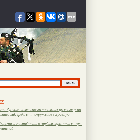
ти
еня Русских: голос нового поколения русского рэпа
amaica Suk Spektrum: погружение в мрачную
дарочный сертификат в студию звукозаписи: звук
оминаний