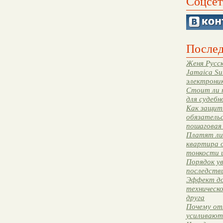
Соцсет
Послед
Женя Русск
Jamaica Su
электрони
Стоит ли 
для судебн
Как защити
обязательс
пошаговая
Платят ли 
квартира 
тонкости 
Порядок ув
последстви
Эффект до
техническ
друга
Почему от
усиливают