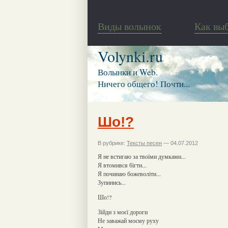
Виды волынок
Как вы
Volynki.ru
Волынки и Web.
Ничего общего! Почти...
Шо!?
В рубрике:
Тексты песен
— 04.07.2012
Я не встигаю за твоїми думками...
Я втомився бігти...
Я починаю божеволіти...
Зупинись...
Шо!?
Зійди з моєї дороги
Не заважай моєму руху