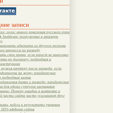
и
ние записи
их: голос нового поколения русского рэпа
k Spektrum: погружение в мрачную
ку
нанимать адвоката из другого региона
ого процесса по разводу
ть свои права, если юрист не выполнил
тва по договору: подробная и
 инструкция
мужья ипотеку после развода, если
оформлена на жену: юридические
и подводные камни
едомления банка о разводе: юридические
я для обоих супругов заемщиков
мино: Почему ошибки в контенте и
ой части сайта часто усиливают друг
зывы, кейсы и результаты учеников
 SEO-эффект сайта