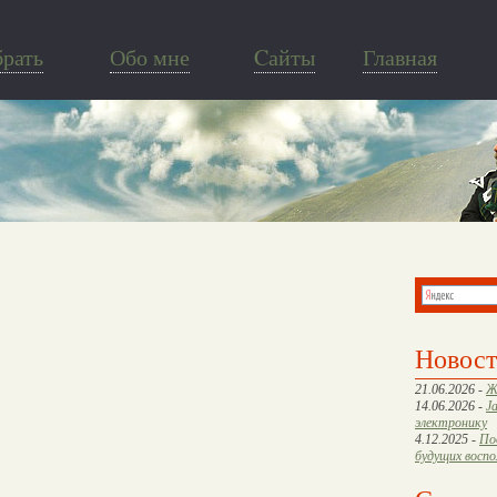
брать
Обо мне
Cайты
Главная
Новос
21.06.2026 -
Ж
14.06.2026 -
J
электронику
4.12.2025 -
По
будущих восп