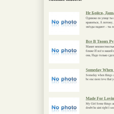
Не Бойся, Даш
Одиноко по улице ты 
нравиться, А потому,
звёзды падают – ты л
Все В Твоих Р
Манит неизвестностью
ближе И всё в нашей 
она, Надо только сдел
Someday When 
Someday when things ar
be one more love that 
Made For Lovin
My Girl Some things are
doubt he aint right I se