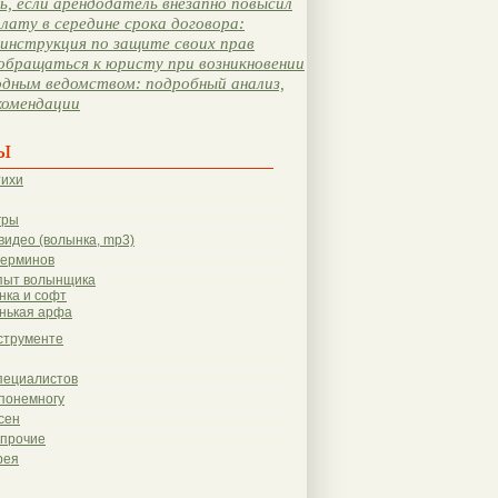
, если арендодатель внезапно повысил
лату в середине срока договора:
инструкция по защите своих прав
обращаться к юристу при возникновении
одным ведомством: подробный анализ,
комендации
ы
тихи
гры
видео (волынка, mp3)
терминов
пыт волынщика
нка и софт
нькая арфа
струменте
пециалистов
понемногу
сен
 прочие
рея