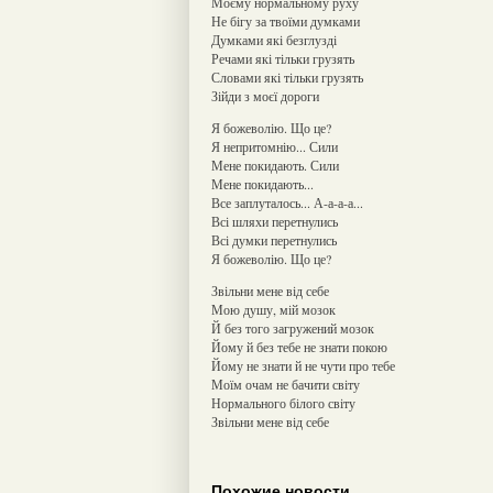
Моєму нормальному руху
Не бігу за твоїми думками
Думками які безглузді
Речами які тільки грузять
Словами які тільки грузять
Зійди з моєї дороги
Я божеволію. Що це?
Я непритомнію... Сили
Мене покидають. Сили
Мене покидають...
Все заплуталось... А-а-а-а...
Всі шляхи перетнулись
Всі думки перетнулись
Я божеволію. Що це?
Звільни мене від себе
Мою душу, мій мозок
Й без того загружений мозок
Йому й без тебе не знати покою
Йому не знати й не чути про тебе
Моїм очам не бачити світу
Нормального білого світу
Звільни мене від себе
Похожие новости.