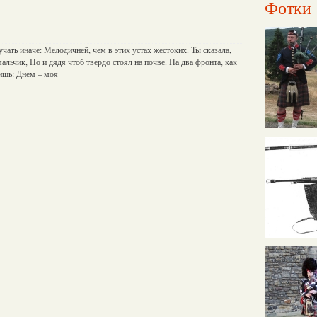
Фотки
чать иначе: Мелодичней, чем в этих устах жестоких. Ты сказала,
альчик, Но и дядя чтоб твердо стоял на почве. На два фронта, как
ишь: Днем – моя