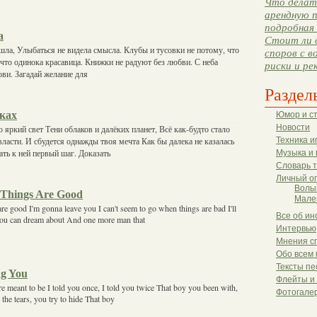
Что делать
арендную п
подробная 
а
Стоит ли 
шла, Улыбаться не видела смысла. Клубы и тусовки не потому, что
споров с в
 что одинока красавица. Книжки не радуют без любви. С неба
риски и ре
ови. Загадай желание для
Раздел
уках
Юмор и с
Новости
 яркий свет Тени облаков и далёких планет, Всё как-будто стало
власти. И сбудется однажды твоя мечта Как бы далека не казалась
Техника и
ать к ней первый шаг. Доказать
Музыка и 
Словарь 
Личный о
Волы
Things Are Good
Мале
e good I'm gonna leave you I can't seem to go when things are bad I'll
Все об ин
you can dream about And one more man that
Интервью
Мнения с
Обо всем 
Тексты пе
g You
Флейты и
 meant to be I told you once, I told you twice That boy you been with,
Фотогале
e the tears, you try to hide That boy