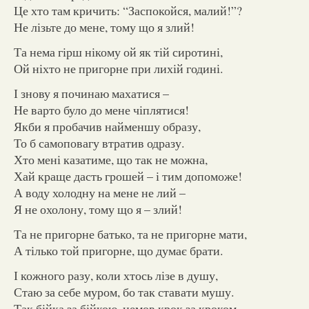
Це хто там кричить: “Заспокойся, малий!”?
Не лізьте до мене, тому що я злий!
Та нема гірш нікому ой як тій сиротині,
Ой ніхто не пригорне при лихій годині.
І знову я починаю махатися –
Не варто було до мене чіплятися!
Якби я пробачив найменшу образу,
То б самоповагу втратив одразу.
Хто мені казатиме, що так не можна,
Хай краще дасть грошей – і тим допоможе!
А воду холодну на мене не лий –
Я не охолону, тому що я – злий!
Та не пригорне батько, та не пригорне мати,
А тілько той пригорне, що думає брати.
І кожного разу, коли хтось лізе в душу,
Стаю за себе муром, бо так ставати мушу.
Так бійка за бійкою, немов крок за кроком.