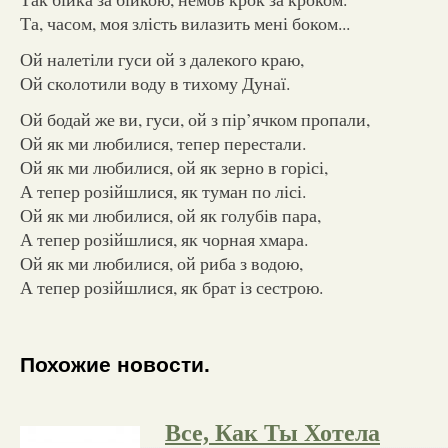
Та, часом, моя злість вилазить мені боком...
Ой налетіли гуси ой з далекого краю,
Ой сколотили воду в тихому Дунаї.
Ой бодай же ви, гуси, ой з пір’ячком пропали,
Ой як ми любилися, тепер перестали.
Ой як ми любилися, ой як зерно в горісі,
А тепер розійшлися, як туман по лісі.
Ой як ми любилися, ой як голубів пара,
А тепер розійшлися, як чорная хмара.
Ой як ми любилися, ой риба з водою,
А тепер розійшлися, як брат із сестрою.
Похожие новости.
Все, Как Ты Хотела