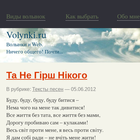
Виды волынок
Как выбрать
Обо мне
Volynki.ru
Волынки и Web.
Ничего общего! Почти...
Та Не Гірш Нікого
В рубрике:
Тексты песен
— 05.06.2012
Буду, буду, буду, буду битися –
Нема чого на мене так дивитися!
Все життя без тата, все життя без мами,
Дорогу пробиваю сам – кулаками!
Весь світ проти мене, я весь проти світу.
Я дам собі ради – не вчіть мене жити!