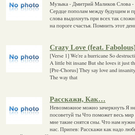
Музыка - Дмитрий Маликов Слова -
Сердце пополам между будущим и 
слова выдохнуть при всех так сложн
на пороге счастья. Помнить этот день
Crazy Love (feat. Fabolous
[Verse 1] We're a hurricane So destruct
A little bit insane But she loves it just
[Pre-Chorus] They say love and insanit
The way that
Расскажи, Как…
Невозможное можно зачеркнуть Я н
посоветуй ты Что поможет весь мир
мне такие снятся сны. Что нам нужн
нас. Припев: Расскажи как надо люб