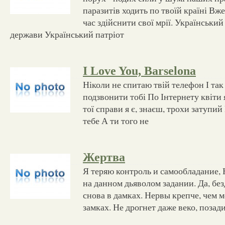
паразитів ходить по твоїй країні Вже
час здійснити свої мрії. Український
держави Український патріот
I Love You, Barselona
Ніколи не спитаю твій телефон І так
подзвонити тобі По Інтернету квіти 
тої справи я є, знаєш, трохи затупи
тебе А ти того не
Жертва
Я теряю контроль и самообладание, 
на данном дьяволом задании. Да, бе
снова в дамках. Нервы крепче, чем м
замках. Не дрогнет даже веко, позад