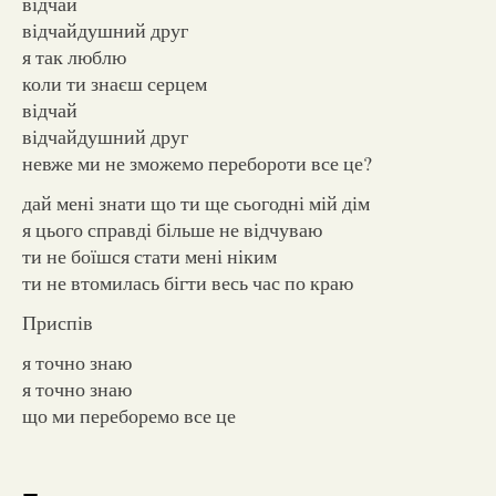
відчай
відчайдушний друг
я так люблю
коли ти знаєш серцем
відчай
відчайдушний друг
невже ми не зможемо перебороти все це?
дай мені знати що ти ще сьогодні мій дім
я цього справді більше не відчуваю
ти не боїшся стати мені ніким
ти не втомилась бігти весь час по краю
Приспів
я точно знаю
я точно знаю
що ми переборемо все це