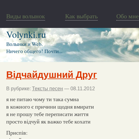
Виды волынок
Как выбрать
Обо мне
Volynki.ru
Волынки и Web.
Ничего общего! Почти...
Відчайдушний Друг
В рубрике:
Тексты песен
— 08.11.2012
я не питаю чому ти така сумна
в кожного є причини щодня вмирати
я не прошу тебе переписати життя
просто відчуй як важко тебе кохати
Приспів: