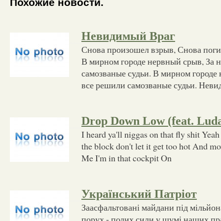
Похожие новости.
Невидимый Враг
Снова произошел взрыв, Снова пог
В мирном городе нервный срыв, За 
самозваные судьи. В мирном городе 
все решили самозваные судьи. Нев
Drop Down Low (feat. Luda
I heard ya'll niggas on that fly shit Yeah t
the block don't let it get too hot And mo
Me I'm in that cockpit On
Український Патріот
Заасфальтовані майдани під мільйо
порух - подих сили у шумі наших пр