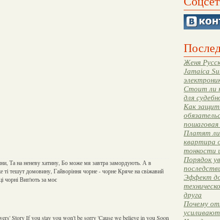
Соцсет
Послед
Женя Русск
Jamaica Su
электрони
Стоит ли 
для судебн
Как защити
обязательс
пошаговая
Платят ли 
квартира 
тонкости 
Порядок ув
ини, Та на неневу хатину, Бо може мя завтра замордують. А в
последстви
же ті тешут домовину, Гайворіння чорне - чорне Кряче на свіжавий
Эффект до
ці чорні Вип'ють за моє
техническ
друга
Почему от
усиливают
vers' Story If you stay you won't be sorry 'Cause we believe in you Soon