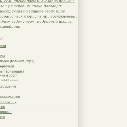
, если арендодатель внезапно повысил
лату в середине срока договора:
инструкция по защите своих прав
обращаться к юристу при возникновении
одным ведомством: подробный анализ,
комендации
ы
тихи
гры
видео (волынка, mp3)
терминов
пыт волынщика
нка и софт
нькая арфа
струменте
пециалистов
понемногу
сен
 прочие
рея