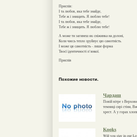
Приспів:
І та любов, яка тебе знайде,
Тебе ж і знищить. Я люблю тебе!
І та любов, яка тебе знайде,
Тебе ж і знищить. Я люблю тебе!
А може ти загинеш як сніжинка на долоні,
Коли чиєсь тепло зруйнує цю самотність.
І може ця самотність - лише форма
Твоєї ідентичності п’янкої.
Приспів
Похожие новости.
Чардаш
Повій вітре з Верхов
темниці сирі стіни, В
хрест. А у горах хлоп
Kooks
Will you stay in our Lo