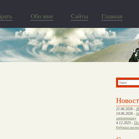
брать
Обо мне
Cайты
Главная
Новос
21.06.2026 -
Ж
14.06.2026 -
J
электронику
4.12.2025 -
По
будущих восп