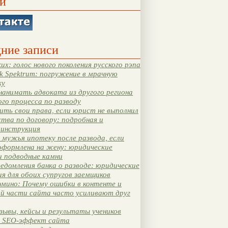
и
ние записи
их: голос нового поколения русского рэпа
k Spektrum: погружение в мрачную
ку
нанимать адвоката из другого региона
ого процесса по разводу
ть свои права, если юрист не выполнил
тва по договору: подробная и
 инструкция
мужья ипотеку после развода, если
оформлена на жену: юридические
и подводные камни
едомления банка о разводе: юридические
я для обоих супругов заемщиков
мино: Почему ошибки в контенте и
ой части сайта часто усиливают друг
зывы, кейсы и результаты учеников
 SEO-эффект сайта