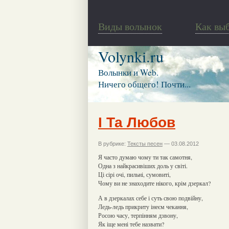
Виды волынок
Как вы
Volynki.ru
Волынки и Web.
Ничего общего! Почти...
І Та Любов
В рубрике:
Тексты песен
— 03.08.2012
Я часто думаю чому ти так самотня,
Одна з найкрасивіших доль у світі.
Ці сірі очі, пильні, сумовиті,
Чому ви не знаходите нікого, крім дзеркал?
А в дзеркалах себе і суть свою подвійну,
Ледь-ледь прикриту інеєм чекання,
Росою часу, терпінням дзвону,
Як іще мені тебе назвати?