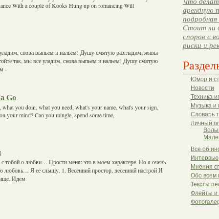
Что делать
chance With a couple of Kooks Hung up on romancing Will
арендную п
подробная 
Стоит ли 
споров с в
риски и ре
е уладим, снова выпьем и нальем! Душу смятую разгладим; живы
тойте так, мы все уладим, снова выпьем и нальем! Душу смятую
Раздел
м -
Юмор и с
Новости
a Go
Техника и
Музыка и 
, what you doin, what you need, what's your name, what's your sign,
 on your mind? Can you mingle, spend some time,
Словарь 
Личный о
Волы
Мале
Все об ин
и
Интервью
 с тобой о любви… Прости меня: это в моем характере. Но я очень
Мнения с
 любовь… Я её слышу. 1. Весенний простор, весенний настрой И
Обо всем 
чище. Идем
Тексты пе
Флейты и
Фотогале