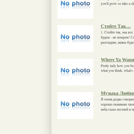
you'll grow so take a 
Стойте Так…
1. Стойте так, мы вс
будем - не помрем! С
разгладим; живы буде
Where Ya Wann
Pretty lady how you be
what you think, what's
Музыка Любв
Я очень редко говорю
хорошо понимаю твою
неба глаза честней и 