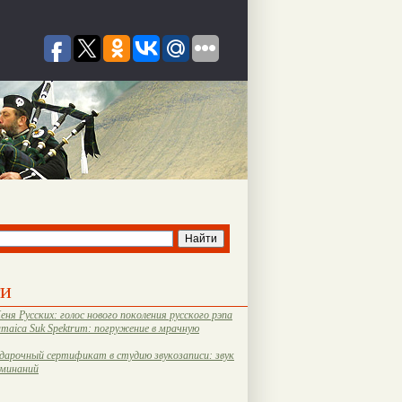
ти
еня Русских: голос нового поколения русского рэпа
amaica Suk Spektrum: погружение в мрачную
дарочный сертификат в студию звукозаписи: звук
оминаний