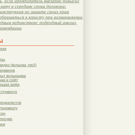
, если арендодатель внезапно повысил
лату в середине срока договора:
инструкция по защите своих прав
обращаться к юристу при возникновении
одным ведомством: подробный анализ,
комендации
ы
тихи
гры
видео (волынка, mp3)
терминов
пыт волынщика
нка и софт
нькая арфа
струменте
пециалистов
понемногу
сен
 прочие
рея