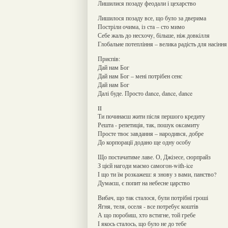
Лишилися позаду феодали і цехарство
Лишилося позаду все, що було за дверима
Постріли очима, із ста – сто мимо
Себе жаль до несхочу, більше, ніж довкілля
Глобальне потепління – велика радість для насіння
Приспів:
Дай нам Бог
Дай нам Бог – мені потрібен сенс
Дай нам Бог
Далі буде. Просто dance, dance, dance
II
Ти починаєш жити після першого кредиту
Решта - репетиція, так, пошук оксамиту
Просте твоє завдання – народився, добре
До корпорації додано ще одну особу
Що постачатиме лаве. О, Джізесе, сюрпрайз
З цієй нагоди маємо самогон-with-ice
І що ти їм розкажеш: я знову з вами, панство?
Думаєш, є попит на небесне царство
Вибач, що так сталося, були потрібні гроші
Ягня, теля, оселя - все потребує коштів
А що поробиш, хто встигне, той гребе
І якось сталось, що було не до тебе