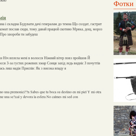
Фотки
мія
на і складна Будувати дачі генералам до темна Що солдат, гастрит
ккомат послав сюди, тому давай працюй скотино Мряка, дощ, мороз
і Про хвороби ти забудеш
шли Ніч вплела мені в волосся Ніжний вітер повз пройшов Й
сся З-за густих рожевих хмар Сонця захід ледь видніє З почуттів
ась лиш надія Приспів: Як з висока впаду я
omo una premonici??n Sabes que tu boca su destino en mi piel Y mi otra
ame una se?±al y devora la esfera No calmes mi sed con