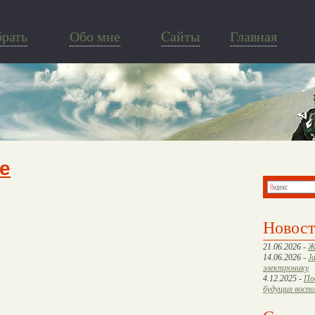
брать
Обо мне
Cайты
Главная
e
Новос
21.06.2026 -
Ж
14.06.2026 -
J
электронику
4.12.2025 -
По
будущих восп