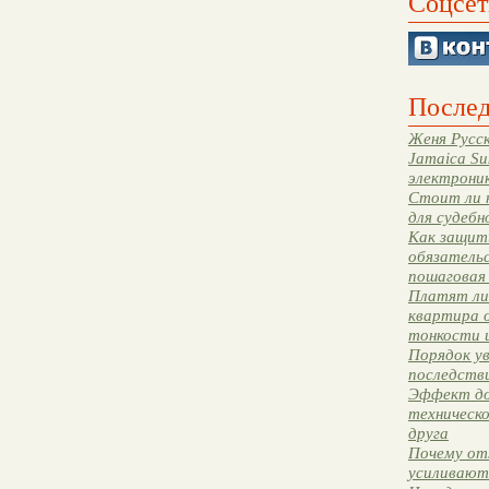
Соцсет
Послед
Женя Русск
Jamaica Su
электрони
Стоит ли 
для судебн
Как защити
обязательс
пошаговая
Платят ли 
квартира 
тонкости 
Порядок ув
последстви
Эффект до
техническ
друга
Почему от
усиливают