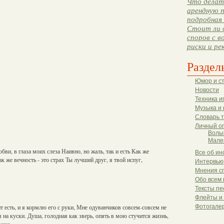
Что делать
арендную п
подробная 
Стоит ли 
споров с в
риски и ре
Раздел
Юмор и с
Новости
Техника и
Музыка и 
Словарь 
Личный о
Волы
Мале
бви, в глаза моих слеза Наивно, но жаль, так и есть Как же
Все об ин
как же вечность - это страх Ты лучший друг, я твой испуг,
Интервью
Мнения с
Обо всем 
Тексты пе
Флейты и
т есть, и я кормлю его с руки, Мне одуванчиков совсем-совсем не
Фотогале
я на куски. Душа, голодная как зверь, опять в мою стучится жизнь,
ожно