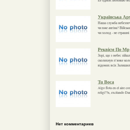
Українська Ар
Наша служба небезпеч
чи вже ангіна? Війсь
чи холод - не страшн
Реквієм По Мр
Зорі, що з небес зій
сколихнув п’янке коло
відомих всіх Залишил
Tu Boca
Algo flota en el aire c
religi??n, excitando D
Нет комментариев