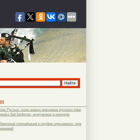
ти
еня Русских: голос нового поколения русского рэпа
amaica Suk Spektrum: погружение в мрачную
дарочный сертификат в студию звукозаписи: звук
оминаний