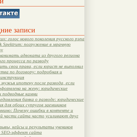
и
ние записи
их: голос нового поколения русского рэпа
k Spektrum: погружение в мрачную
ку
нанимать адвоката из другого региона
ого процесса по разводу
ть свои права, если юрист не выполнил
тва по договору: подробная и
 инструкция
мужья ипотеку после развода, если
оформлена на жену: юридические
и подводные камни
едомления банка о разводе: юридические
я для обоих супругов заемщиков
мино: Почему ошибки в контенте и
ой части сайта часто усиливают друг
зывы, кейсы и результаты учеников
 SEO-эффект сайта