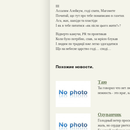
III
Ассалям Алейкум, годі спати, Магомете
Почитай, що тут про тебе понаписано в газетах
Ага, жах, шахіди та пластіди
І як в тебе питатися «як після цього жити?»?
Відверто кажучи, PR ти провтикав
Коли було потрібно, спав, за мрією блукав
І людям по традиції вже легко здогадатися
Що на небесне царство годі… споді…
Похожие новости.
Таю
Ты говорил что нет лю
нежность - это враг, 
Одуванчик
Голодный ветер проси
жаль, но сердце рветс
Ее одной любовью м