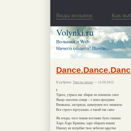
Виды волынок
Как вы
Volynki.ru
Волынки и Web.
Ничего общего! Почти...
Dance.Dance.Danc
В рубрике:
Тексты песен
— 13.09.2012
I
Удвох, утрьох нас збирає по кімнатах смог
Якщо захочеш сонця – є нова програма
Вмикаєш, загоряєш, шампунем все змиваєш
Все строго віртуально, а такий так само
Як вчора, того тижня востаннє було смішно
Харє-Харє Кришна, харе збирати вишні
Нікому не потрібне твоє небесне царство