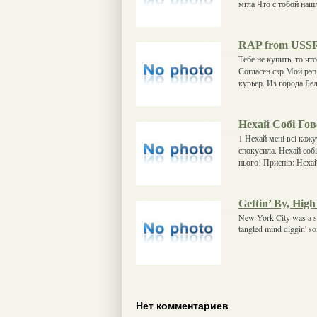
мгла Что с тобой наш
RAP from USS
Тебе не купить, то чт
Согласен сэр Мой рэп
курьер. Из города Б
Нехай Собі Го
1 Нехай мені всі каж
спокусила. Нехай собі
нього! Приспів: Нехай
Gettin’ By, Hig
New York City was a sti
tangled mind diggin' so
Нет комментариев