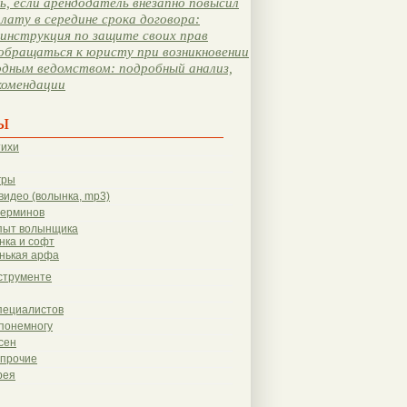
, если арендодатель внезапно повысил
лату в середине срока договора:
инструкция по защите своих прав
обращаться к юристу при возникновении
одным ведомством: подробный анализ,
комендации
ы
тихи
гры
видео (волынка, mp3)
терминов
пыт волынщика
нка и софт
нькая арфа
струменте
пециалистов
понемногу
сен
 прочие
рея