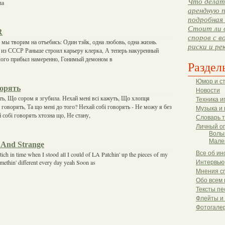
Что делать
ла
арендную п
подробная 
Стоит ли 
R
споров с в
о мы творим на отъебись: Один тэйк, одна любовь, одна жизнь.
риски и ре
 из СССР Раньше строил карьеру клерка, А теперь накуренный
елого прибыл намеренно, Гонимый демоном в
Раздел
Юмор и с
ворять
Новости
уть, Що сором я згубила. Нехай мені всі кажуть, Що хлопця
Техника и
 говорять, Та що мені до того? Нехай собі говорять - Не можу я без
Музыка и 
 собі говорять хтозна що, Не стану,
Словарь 
Личный о
Волы
Мале
h And Strange
Все об ин
ch in time when I stood all I could of LA Patchin' up the pieces of my
methin' different every day yeah Soon as
Интервью
Мнения с
Обо всем 
Тексты пе
Флейты и
Фотогале