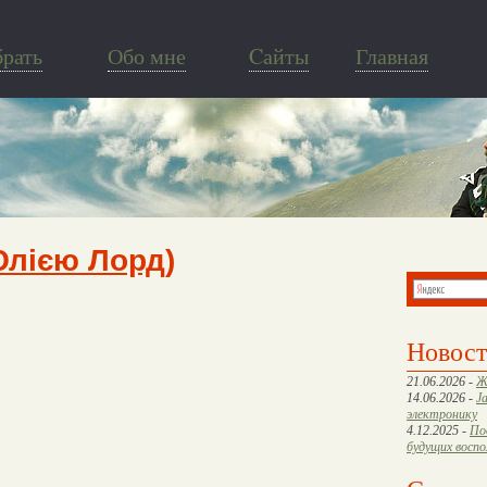
брать
Обо мне
Cайты
Главная
Юлією Лорд)
Новос
21.06.2026 -
Ж
14.06.2026 -
J
электронику
4.12.2025 -
По
будущих восп