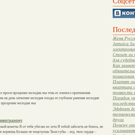
Соцсет
Послед
Женя Русск
Jamaica Su
электрони
Стоит ли 
для судебн
Как защити
обязательс
пошаговая
Платят ли 
квартира 
тонкости 
се проси прощение мелодия мы тень ее земного притяжения
ень на день затмение мелодия плоды ее глубокие ранения мелодия
Порядок ув
ой прозрение мелодия мы
последстви
Эффект до
техническ
друга
онограмму
Почему от
кой кометы Я от тебя убегаю из лета Я тобой заболеть не боюсь, не
усиливают
е вернешь Больше не поцелуешь Твои губы – лед, твое сердце –