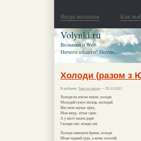
Виды волынок
Как вы
Volynki.ru
Волынки и Web.
Ничего общего! Почти...
Холоди (разом з 
В рубрике:
Тексты песен
— 29.10.2012
Холоди на землю впали, холоди
Молодий сумує місяць, молодий
Він свою шукає зірку,
Мон амур, зітхає гірко
А у місті тисячі доріг
І всюди сніг, всюди сніг
Холоди замкнули брами, холоди
Може мідний гріш, а може золотий