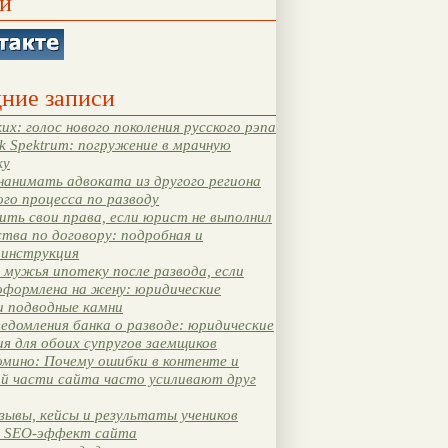
и
ние записи
их: голос нового поколения русского рэпа
k Spektrum: погружение в мрачную
ку
нанимать адвоката из другого региона
ого процесса по разводу
ть свои права, если юрист не выполнил
тва по договору: подробная и
 инструкция
мужья ипотеку после развода, если
оформлена на жену: юридические
и подводные камни
едомления банка о разводе: юридические
я для обоих супругов заемщиков
мино: Почему ошибки в контенте и
ой части сайта часто усиливают друг
зывы, кейсы и результаты учеников
 SEO-эффект сайта