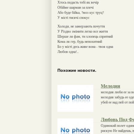
Хтось подасть тобі як вечір
Обійме шарман за плечі
Або буде бійка, ?моз кус труц?
У місті тисячі спокус
Холоди, не замерзають почуття
У Різдво змінити легко все життя
Шерше ля фам, ти хлопець спритний
Кома ля гер, будь непохитний
Бо у місті десь живе вона - твоя одна
Любов одна!..
Похожие новости.
Мелодия
мелодия люби ее за в
мелодия забудь ее од
убей ее над пей от п
Любовь Под Ф
Одинокий полет одино
рискую Не найдешь, н