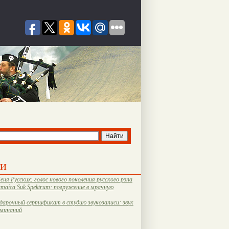
ти
еня Русских: голос нового поколения русского рэпа
amaica Suk Spektrum: погружение в мрачную
дарочный сертификат в студию звукозаписи: звук
оминаний