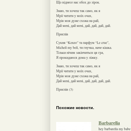
Що віднесе нас обох до зірок.
Знаю, ти хочеш так само, як я
Мрії читати у моїх очах,
Мрія моя дуже схожа на рай,
Дай мені, дай мені, дай, дай, дай, дай.
Приспів
Сукня “Kenzo” та парфум “Le crue”,
Michell my bell, ти гнучка, наче кішка.
Тільки нічим закінчиться ця гра,
Я прокидаюся дома у ліжку.
Знаю, ти хочеш так само, як я
Мрії читати у моїх очах,
Мрія моя дуже схожа на рай,
Дай мені, дай мені, дай, дай, дай, дай.
Приспів (3)
Похожие новости.
Barbarella
hey barbarella my babe 