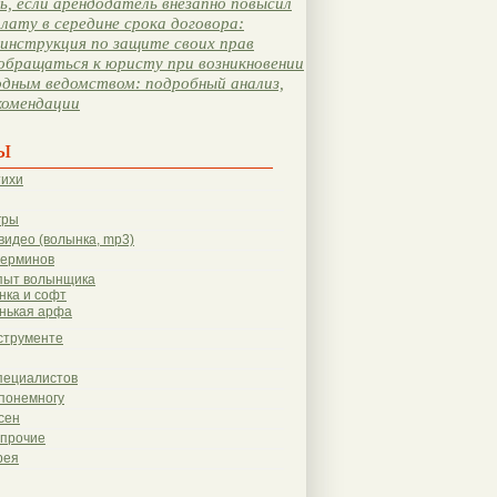
, если арендодатель внезапно повысил
лату в середине срока договора:
инструкция по защите своих прав
обращаться к юристу при возникновении
одным ведомством: подробный анализ,
комендации
ы
тихи
гры
видео (волынка, mp3)
терминов
пыт волынщика
нка и софт
нькая арфа
струменте
пециалистов
понемногу
сен
 прочие
рея