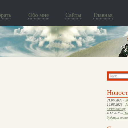
брать
Обо мне
Cайты
Главная
Новос
21.06.2026 -
Ж
14.06.2026 -
J
электронику
4.12.2025 -
По
будущих восп