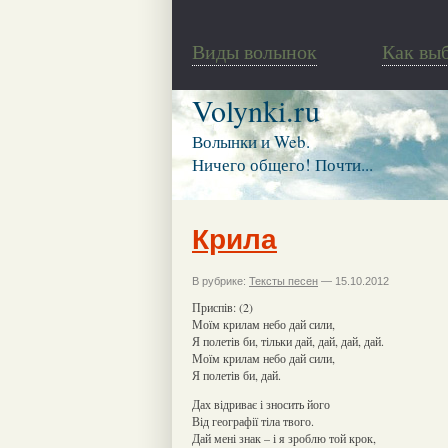
Виды волынок
Как вы
Volynki.ru
Волынки и Web.
Ничего общего! Почти...
Крила
В рубрике:
Тексты песен
— 15.10.2012
Приспів: (2)
Моїм крилам небо дай сили,
Я полетів би, тільки дай, дай, дай, дай.
Моїм крилам небо дай сили,
Я полетів би, дай.
Дах відриває і зносить його
Від географії тіла твого.
Дай мені знак – і я зроблю той крок,