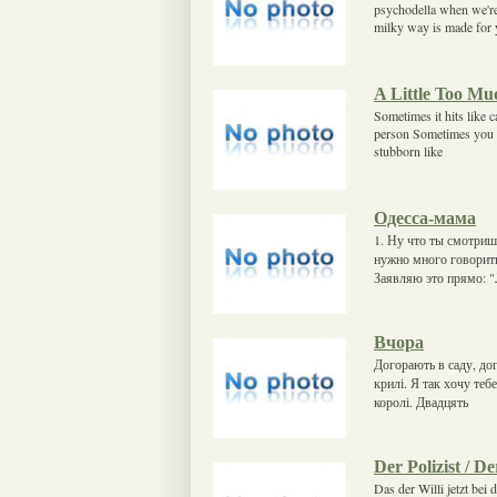
psychodella when we're t
milky way is made for 
A Little Too Mu
Sometimes it hits like 
person Sometimes you b
stubborn like
Одесса-мама
1. Ну что ты смотришь
нужно много говорить
Заявляю это прямо: 
Вчора
Догорають в саду, дог
крилі. Я так хочу тебе
королі. Двадцять
Der Polizist / D
Das der Willi jetzt bei 