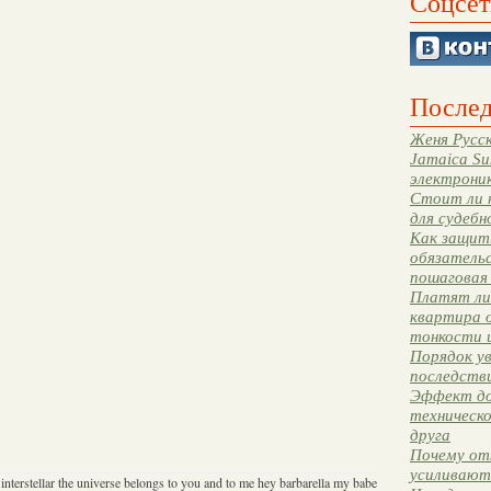
Соцсет
Послед
Женя Русск
Jamaica Su
электрони
Стоит ли 
для судебн
Как защити
обязательс
пошаговая
Платят ли 
квартира 
тонкости 
Порядок ув
последстви
Эффект до
техническ
друга
Почему от
усиливают
interstellar the universe belongs to you and to me hey barbarella my babe