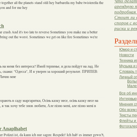
Что делать
ogether all the planets stand still hey barbarella my babe twisterella the
арендную п
you and for me hey
подробная 
Стоит ли 
споров с в
ch
риски и ре
car crash And it's too late to reverse Sometimes you make me a better
ring out the worst. Sometimes we get on like fire Sometimes we're
Раздел
Юмор и с
Новости
Техника и
 на меня без интереса? Имей терпенье, и дела пойдут на лад. Не
Музыка и 
, скажи: "Одесса", И я уверен за хороший результат. ПРИПЕВ:
Словарь 
"Лично мне
Личный о
Волы
Мале
Все об ин
Интервью
орають в саду маргаритки, Осінь казку несе, осінь казку несе на
Мнения с
, я так хочу тебе знов любити, Але пізно мені, але пізно мені в
Обо всем 
Тексты пе
Флейты и
Фотогале
er Anaplhabet
der Polizei ist, da kann ich nur sagen: Respekt! Ich hab' es immer gewu?t,