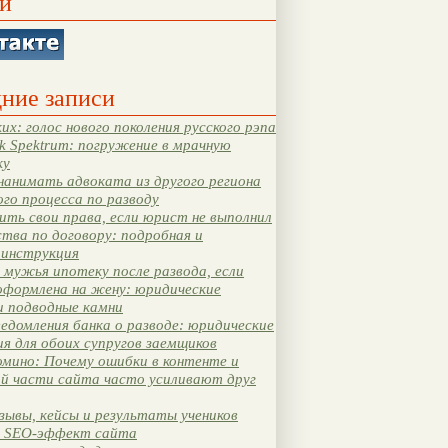
и
ние записи
их: голос нового поколения русского рэпа
k Spektrum: погружение в мрачную
ку
нанимать адвоката из другого региона
ого процесса по разводу
ть свои права, если юрист не выполнил
тва по договору: подробная и
 инструкция
мужья ипотеку после развода, если
оформлена на жену: юридические
и подводные камни
едомления банка о разводе: юридические
я для обоих супругов заемщиков
мино: Почему ошибки в контенте и
ой части сайта часто усиливают друг
зывы, кейсы и результаты учеников
 SEO-эффект сайта