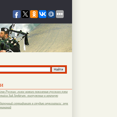
ти
еня Русских: голос нового поколения русского рэпа
amaica Suk Spektrum: погружение в мрачную
дарочный сертификат в студию звукозаписи: звук
оминаний