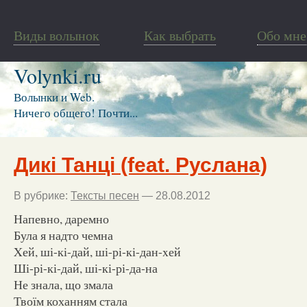
Виды волынок
Как выбрать
Обо мне
Volynki.ru
Волынки и Web.
Ничего общего! Почти...
Дикі Танці (feat. Руслана)
В рубрике:
Тексты песен
— 28.08.2012
Напевно, даремно
Була я надто чемна
Xей, ші-кі-дай, ші-рі-кі-дан-xей
Ші-рі-кі-дай, ші-кі-рі-да-на
Не знала, що змала
Твоїм коханням стала