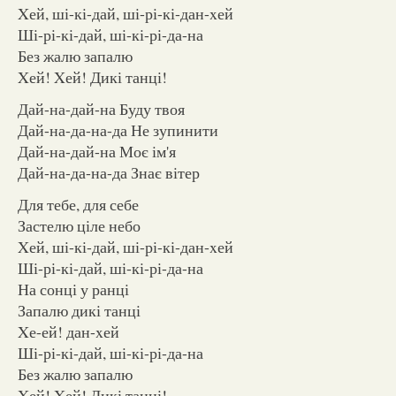
Xей, ші-кі-дай, ші-рі-кі-дан-xей
Ші-рі-кі-дай, ші-кі-рі-да-на
Без жалю запалю
Xей! Xей! Дикі танці!
Дай-на-дай-на Буду твоя
Дай-на-да-на-да Не зупинити
Дай-на-дай-на Моє ім'я
Дай-на-да-на-да Знає вітер
Для тебе, для себе
Застелю ціле небо
Xей, ші-кі-дай, ші-рі-кі-дан-xей
Ші-рі-кі-дай, ші-кі-рі-да-на
На сонці у ранці
Запалю дикі танці
Xе-ей! дан-xей
Ші-рі-кі-дай, ші-кі-рі-да-на
Без жалю запалю
Xей! Xей! Дикі танці!