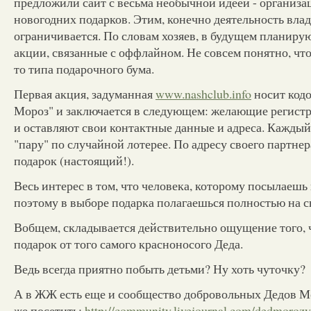
предложили сайт с весьма необычной идеей - организа
новогодних подарков. Этим, конечно деятельность влад
ограничивается. По словам хозяев, в будущем планиру
акции, связанные с оффлайном. Не совсем понятно, что 
то типа подарочного бума.
Первая акция, задуманная
www.nashclub.info
носит кодо
Мороз" и заключается в следующем: желающие регистр
и оставляют свои контактные данные и адреса. Каждый
"пару" по случайной лотерее. По адресу своего партне
подарок (настоящий!).
Весь интерес в том, что человека, которому посылаешь
поэтому в выборе подарка полагаешься полностью на с
Вобщем, складывается действительно ощущение того, 
подарок от того самого красноносого Деда.
Ведь всегда приятно побыть детьми? Ну хоть чуточку?
А в ЖЖ есть еще и сообщество добровольных Дедов М
же посетить:
http://community.livejournal.com/dedmorozy/