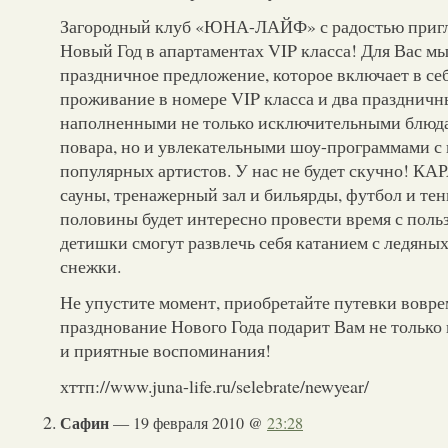
Загородный клуб «ЮНА-ЛАЙФ» с радостью пригл
Новый Год в апартаментах VIP класса! Для Вас м
праздничное предложение, которое включает в се
проживание в номере VIP класса и два праздничн
наполненными не только исключительными блюд
повара, но и увлекательными шоу-программами с
популярных артистов. У нас не будет скучно! КА
сауны, тренажерный зал и бильярды, футбол и те
половины будет интересно провести время с польз
детишки смогут развлечь себя катанием с ледяных
снежки.
Не упустите момент, приобретайте путевки воврем
празднование Нового Года подарит Вам не только
и приятные воспоминания!
хттп://www.juna-life.ru/selebrate/newyear/
Сафин
— 19 февраля 2010 @
23:28