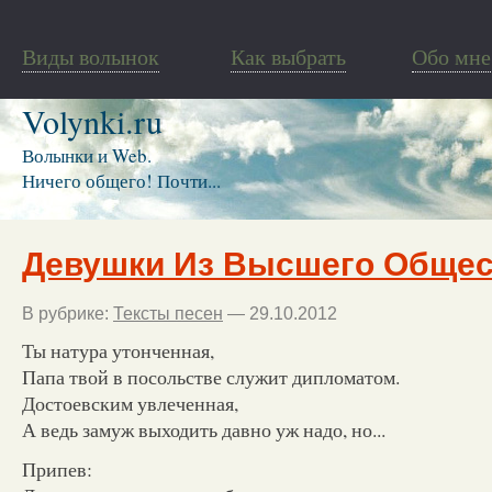
Виды волынок
Как выбрать
Обо мне
Volynki.ru
Волынки и Web.
Ничего общего! Почти...
Девушки Из Высшего Общес
В рубрике:
Тексты песен
— 29.10.2012
Ты натура утонченная,
Папа твой в посольстве служит дипломатом.
Достоевским увлеченная,
А ведь замуж выходить давно уж надо, но...
Припев: