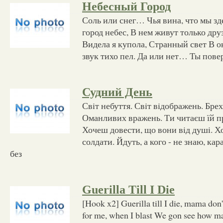
Небесный Город
Соль или снег… Чья вина, что мы зде
город небес, В нем живут только др
Видела я купола, Странный свет В о
звук тихо пел. Да или нет… Ты повер
Судний День
Свiт небуття. Свiт вiдображень. Бр
Оманливих вражень. Ти читаєш їй пр
Хочеш довести, що вони вiд душi. Х
солдати. Йдуть, а кого - не знаю, кар
без
Guerilla Till I Die
[Hook x2] Guerilla till I die, mama do
for me, when I blast We gon see how m