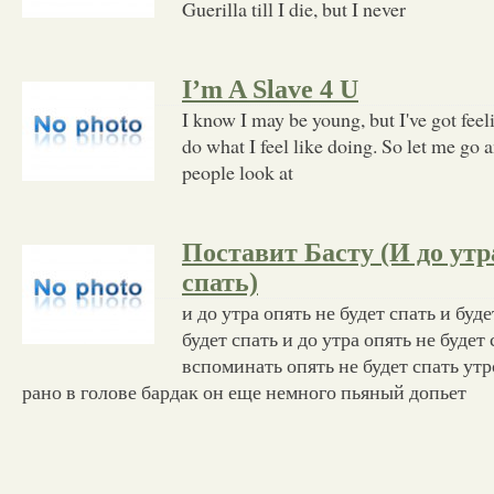
Guerilla till I die, but I never
I’m A Slave 4 U
I know I may be young, but I've got feel
do what I feel like doing. So let me go a
people look at
Поставит Басту (И до утр
спать)
и до утра опять не будет спать и буд
будет спать и до утра опять не будет 
вспоминать опять не будет спать утр
рано в голове бардак он еще немного пьяный допьет