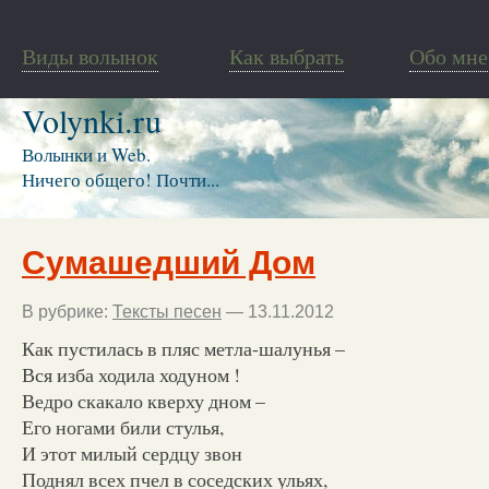
Виды волынок
Как выбрать
Обо мне
Volynki.ru
Волынки и Web.
Ничего общего! Почти...
Сумашедший Дом
В рубрике:
Тексты песен
— 13.11.2012
Как пустилась в пляс метла-шалунья –
Вся изба ходила ходуном !
Ведро скакало кверху дном –
Его ногами били стулья,
И этот милый сердцу звон
Поднял всех пчел в соседских ульях,