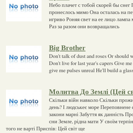
Небо плачет с тобой скорей бы снег 
пронеслось мимо Она осталась на п
игриво Роняя свет на ее лицо лампа
Раз за разом они возвращались
Big Brother
Don't talk of dust and roses Or should
Don't live for last year's capers Give me 
give me pulses unreal He'll build a glas
Молитва До Землі (Цей св
Скільки війн навколо Скільки прожи
день? І людськеє море Переповнене 
закони марні Забуття як данність Пр
сни Земле, рідна мати У своїм терпін
того не варті Приспів: Цей світ ще