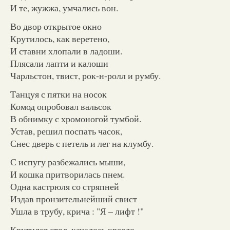
И те, жужжа, умчались вон.
Во двор открытое окно
Крутилось, как веретено,
И ставни хлопали в ладоши.
Плясали лапти и калоши
Чарльстон, твист, рок-н-ролл и румбу.
Танцуя с пятки на носок
Комод опробовал вальсок
В обнимку с хромоногой тумбой.
Устав, решил поспать часок,
Снес дверь с петель и лег на клумбу.
С испугу разбежались мыши,
И кошка притворилась пнем.
Одна кастрюля со стряпней
Издав пронзительнейший свист
Ушла в трубу, крича : "Я – лифт !"
Крутился стол, качалось кресло.