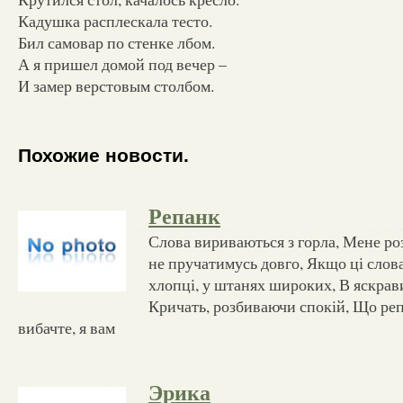
Кадушка расплескала тесто.
Бил самовар по стенке лбом.
А я пришел домой под вечер –
И замер верстовым столбом.
Похожие новости.
Репанк
Слова вириваються з горла, Мене ро
не пручатимусь довго, Якщо ці слова
хлопці, у штанях широких, В яскрав
Кричать, розбиваючи спокій, Що реп
вибачте, я вам
Эрика