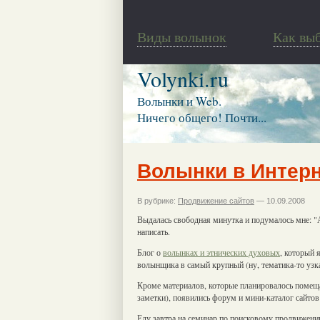
Виды волынок
Как вы
Volynki.ru
Волынки и Web.
Ничего общего! Почти...
Волынки в Интер
В рубрике:
Продвижение сайтов
— 10.09.2008
Выдалась свободная минутка и подумалось мне: "А
написать.
Блог о
волынках и этнических духовых
, который 
волынщика в самый крупный (ну, тематика-то узка
Кроме материалов, которые планировалось помещ
заметки), появились форум и мини-каталог сайто
Еду завтра на семинар по поисковому продвижени