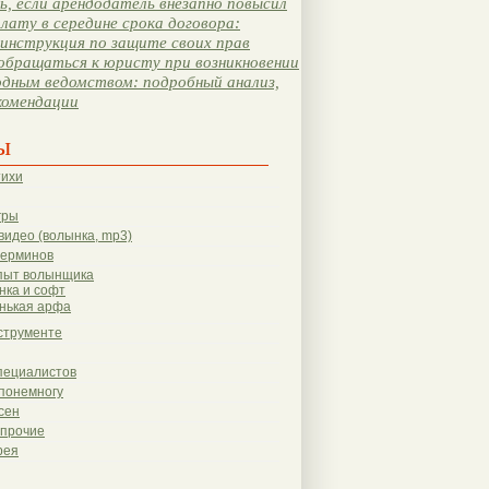
, если арендодатель внезапно повысил
лату в середине срока договора:
инструкция по защите своих прав
обращаться к юристу при возникновении
одным ведомством: подробный анализ,
комендации
ы
тихи
гры
видео (волынка, mp3)
терминов
пыт волынщика
нка и софт
нькая арфа
струменте
пециалистов
понемногу
сен
 прочие
рея