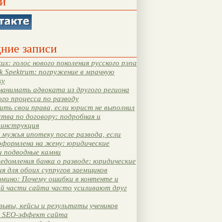
и
ние записи
их: голос нового поколения русского рэпа
k Spektrum: погружение в мрачную
ку
нанимать адвоката из другого региона
ого процесса по разводу
ть свои права, если юрист не выполнил
тва по договору: подробная и
 инструкция
мужья ипотеку после развода, если
оформлена на жену: юридические
и подводные камни
едомления банка о разводе: юридические
я для обоих супругов заемщиков
мино: Почему ошибки в контенте и
ой части сайта часто усиливают друг
зывы, кейсы и результаты учеников
 SEO-эффект сайта