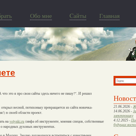
брать
Обо мне
Cайты
Главная
нете
 что это я про свои сайты здесь ничего не пишу?". И решил
Новос
21.06.2026 -
Ж
я открыл весной, потихоньку превращается из сайта новичка-
14.06.2026 -
J
я!) в своей области проект.
электронику
4.12.2025 -
По
ать на
volynki.ru
(инфа об инструменте, мнения спецов, собственные
будущих восп
в о народных духовых инструментах.
ю в Москву. Заодно договорился встретиться с известными