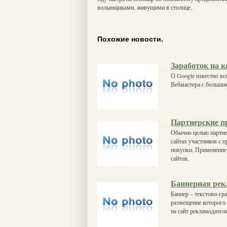
волынщиками, живущими в столице.
Похожие новости.
Заработок на к
О Google известно вс
Вебмастера с большим
Партнерские 
Обычно целью партне
сайтах участников с 
покупки. Применение 
сайтов,
Баннерная рек
Баннер – текстово-гр
размещение которого 
на сайт рекламодател