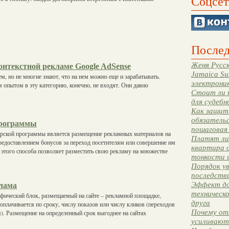
Соцсет
Послед
Женя Русск
онтекстной рекламе Google AdSense
Jamaica Su
ем, но не многие знают, что на нем можно еще и зарабатывать.
электрони
 опытом в эту категорию, конечно, не входят. Они давно
Стоит ли 
для судебн
Как защити
обязательс
программы
пошаговая
рской программы является размещение рекламных материалов на
Платят ли 
предоставлением бонусов за переход посетителям или совершение им
квартира 
этого способа позволяет разместить свою рекламу на множестве
тонкости 
Порядок ув
последстви
Эффект до
лама
техническ
афический блок, размещаемый на сайте – рекламной площадке,
друга
оплачивается по сроку, числу показов или числу кликов (переходов
Почему от
я). Размещение на определенный срок выгоднее на сайтах
усиливают