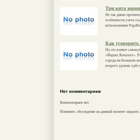
Три кита хор
Не так давно прочит
особенности учета сс
использование PageRa
Как уговорить 
На это влияет совоку
«Яндекс.Каталоге». Р
города на большом ко
второго уровня (spb.r
Нет комментариев
Комментариев нет.
Извините, обсуждение на данный момент закрыто.