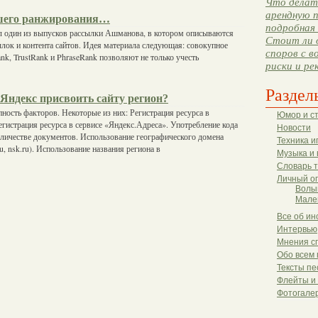
Что делать
арендную п
ошего ранжирования…
подробная 
ал один из выпусков рассылки Ашманова, в котором описываются
Стоит ли 
ылок и контента сайтов. Идея материала следующая: совокупное
споров с в
nk, TrustRank и PhraseRank позволяют не только учесть
риски и ре
Раздел
Яндекс присвоить сайту регион?
пность факторов. Некоторые из них: Регистрация ресурса в
Юмор и с
егистрация ресурса в сервисе «Яндекс.Адреса». Употребление кода
Новости
личестве документов. Использование географического домена
Техника и
u, nsk.ru). Использование названия региона в
Музыка и 
Словарь 
Личный о
Волы
Мале
Все об ин
Интервью
Мнения с
Обо всем 
Тексты пе
Флейты и
Фотогале