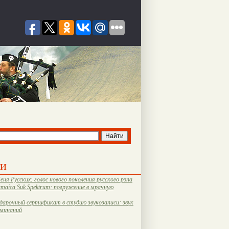
ти
еня Русских: голос нового поколения русского рэпа
amaica Suk Spektrum: погружение в мрачную
дарочный сертификат в студию звукозаписи: звук
оминаний