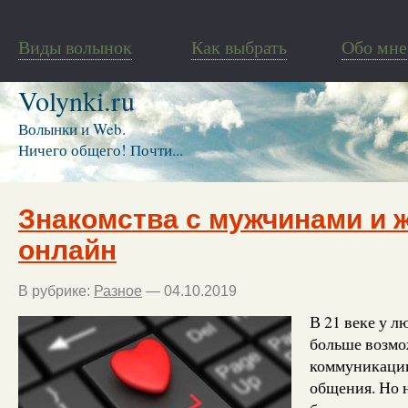
Виды волынок
Как выбрать
Обо мне
Volynki.ru
Волынки и Web.
Ничего общего! Почти...
Знакомства с мужчинами и
онлайн
В рубрике:
Разное
— 04.10.2019
В 21 веке у л
больше возмо
коммуникации
общения. Но н