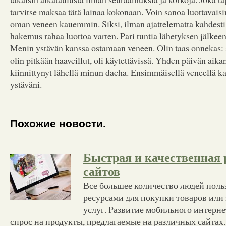
tarvitse maksaa tätä lainaa kokonaan. Voin sanoa luottavaisi
oman veneen kauemmin. Siksi, ilman ajattelematta kahdesti,
hakemus rahaa luottoa varten. Pari tuntia lähetyksen jälkeen 
Menin ystävän kanssa ostamaan veneen. Olin taas onnekas: s
olin pitkään haaveillut, oli käytettävissä. Yhden päivän aika
kiinnittynyt lähellä minun dacha. Ensimmäisellä veneellä ka
ystäväni.
Похожие новости.
Быстрая и качественная 
сайтов
Все большее количество людей поль
ресурсами для покупки товаров или 
услуг. Развитие мобильного интерне
спрос на продукты, предлагаемые на различных сайтах.