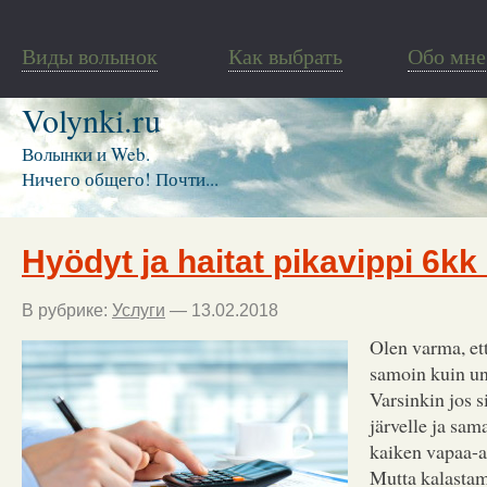
Виды волынок
Как выбрать
Обо мне
Volynki.ru
Волынки и Web.
Ничего общего! Почти...
Hyödyt ja haitat pikavippi 6k
В рубрике:
Услуги
— 13.02.2018
Olen varma, ett
samoin kuin u
Varsinkin jos s
järvelle ja sam
kaiken vapaa-a
Mutta kalastam