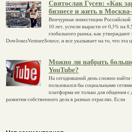
Святослав Гусев: «Как за
бизнесе и жить в Москва
Венчурные инвестиции Российской 
10 лет, успели вырасти от 0,3% на 8
глобального рынка, как утверждают
DowJonesVentureSource, и все указывает на то, что эта 
Можно ли набрать больше
YouTube?
На сегодняшний день сложно найти 
пользовался бы социальными сетями
платформа не только для общения с 
развития собственного дела в разных отраслях. Если