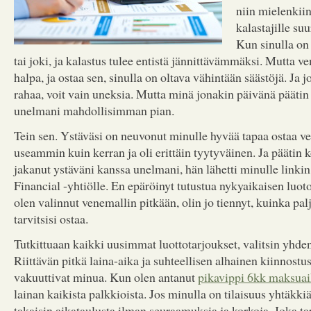
niin mielenkii
kalastajille su
Kun sinulla on 
tai joki, ja kalastus tulee entistä jännittävämmäksi. Mutta ve
halpa, ja ostaa sen, sinulla on oltava vähintään säästöjä. Ja jo
rahaa, voit vain uneksia. Mutta minä jonakin päivänä päätin 
unelmani mahdollisimman pian.
Tein sen. Ystäväsi on neuvonut minulle hyvää tapaa ostaa ven
useammin kuin kerran ja oli erittäin tyytyväinen. Ja päätin 
jakanut ystäväni kanssa unelmani, hän lähetti minulle link
Financial -yhtiölle. En epäröinyt tutustua nykyaikaisen luo
olen valinnut venemallin pitkään, olin jo tiennyt, kuinka pa
tarvitsisi ostaa.
Tutkittuaan kaikki uusimmat luottotarjoukset, valitsin yhden
Riittävän pitkä laina-aika ja suhteellisen alhainen kiinnost
vakuuttivat minua. Kun olen antanut
pikavippi 6kk maksua
lainan kaikista palkkioista. Jos minulla on tilaisuus yhtäkki
takaisin aikataulusta ilman seuraamuksia ja korkoja. Joka t