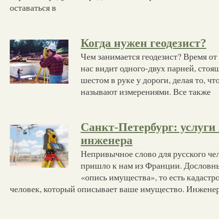
оставаться в
Когда нужен геодезист?
Чем занимается геодезист? Время о
нас видит одного-двух парней, стоя
шестом в руке у дороги, делая то, чт
называют измерениями. Все также
Санкт-Петербург: услуги
инженера
Непривычное слово для русского че
пришло к нам из Франции. Дословны
«опись имущества», то есть кадастр
человек, который описывает ваше имущество. Инжене