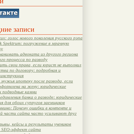
и
ние записи
их: голос нового поколения русского рэпа
k Spektrum: погружение в мрачную
ку
нанимать адвоката из другого региона
ого процесса по разводу
ть свои права, если юрист не выполнил
тва по договору: подробная и
 инструкция
мужья ипотеку после развода, если
оформлена на жену: юридические
и подводные камни
едомления банка о разводе: юридические
я для обоих супругов заемщиков
мино: Почему ошибки в контенте и
ой части сайта часто усиливают друг
зывы, кейсы и результаты учеников
 SEO-эффект сайта