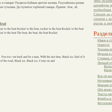
Что делать
 и главаря! Расцвела буйным цветом малина, Разухабилась разная
арендную п
лно гуталина, Да глумится горбатый главарь, Припев: Атас, эй,
подробная 
Стоит ли 
споров с в
риски и ре
Beat
in' to the beat Rockin' to the beat, rockin' to the beat Rockin' to the beat
Раздел
kin' to the beat The beat, the beat, the beat Rockin'
Юмор и с
Новости
Техника и
Музыка и 
, You toss 'em back and be a man, With the last time, Black ice, End of it
Словарь 
d of the road, Black ice, Black ice, Come on and
Личный о
Волы
Мале
Все об ин
Интервью
Мнения с
Обо всем 
Тексты пе
Флейты и
Фотогале