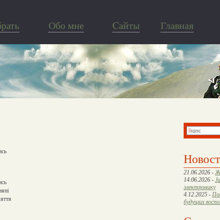
брать
Обо мне
Cайты
Главная
ись
Новос
21.06.2026 -
Ж
14.06.2026 -
J
ись
электронику
няні
4.12.2025 -
По
’яття
будущих восп