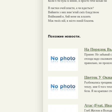
Коли б ти була зі мною, я просто тебе кохав би
В пастки очей впасти, а чи вдасться?
Вийняти з них вим’ятий сміх блядством
Впійманий я, бий мене як влазить
Між твоїх вій, в місто повій блазень
Похожие новости.
На Порядок В
Припев: Не забывай 
отсюда надо сваливать
правильно, но прошло
Цветок У Окна
Разбежались трещинки
теплу, мне б того теп
бела. Я на краешке ст
Атас (Feat. Ива
Глеб Жеглов и Володя