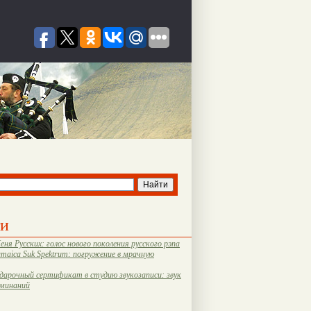
ти
еня Русских: голос нового поколения русского рэпа
amaica Suk Spektrum: погружение в мрачную
дарочный сертификат в студию звукозаписи: звук
оминаний