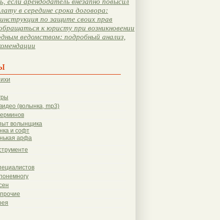
, если арендодатель внезапно повысил
лату в середине срока договора:
инструкция по защите своих прав
обращаться к юристу при возникновении
одным ведомством: подробный анализ,
комендации
ы
тихи
гры
видео (волынка, mp3)
терминов
пыт волынщика
нка и софт
нькая арфа
струменте
пециалистов
понемногу
сен
 прочие
рея