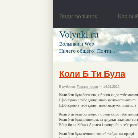
Виды волынок
Как вы
Volynki.ru
Волынки и Web.
Ничего общего! Почти...
Коли Б Ти Була
В рубрике:
Тексты песен
— 14.11.2012
Коли б ти була богинею, я б знав як до тебе молит
Щоб вірою в тебе єдину, твою заслужити милість
Щоб вірою в тебе єдину, твою заслужити милість
Коли б ти була богинею, я б знав як до тебе молит
Коли б ти була дияволом, за цілунки пекельно-вог
Вбив би як Каїна з Авелем і скинув би з себе розп
Коли б ти була земною, коли б ти була насправді