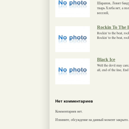
Шарапов, Ловят банду
тварь Хлеба нет, а по
веселей,
Rockin To The 
Rockin' to the beat, rock
Rockin' to the beat, roc
Black Ice
Well the devil may care
all, end of the line, En
Нет комментариев
Комментариев нет.
Извините, обсуждение на данный момент закрыто.