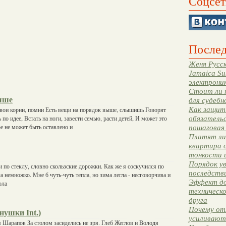
Соцсет
Послед
Женя Русск
Jamaica Su
электрони
Стоит ли 
ыше
для судебн
Как защити
свои корни, помни Есть вещи на порядок выше, слышишь Говорят
 по идее, Встать на ноги, завести семью, расти детей, И может это
обязательс
е не может быть оставлено и
пошаговая
Платят ли 
квартира 
тонкости 
Порядок ув
 по стеклу, словно скользские дорожки. Как же я соскучился по
последстви
ла немножко. Мне б чуть-чуть тепла, но зима легла - несговорчива и
Эффект до
ола
техническ
друга
Почему от
нушки Int.)
усиливают
 Шарапов За столом засиделись не зря. Глеб Жеглов и Володя