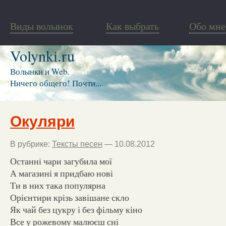
Виды волынок
Как выбрать
Обо мне
Volynki.ru
Волынки и Web.
Ничего общего! Почти...
Окуляри
В рубрике:
Тексты песен
— 10.08.2012
Останні чари загубила мої
А магазині я придбаю нові
Ти в них така популярна
Орієнтири крізь завішане скло
Як чай без цукру і без фільму кіно
Все у рожевому малюєш сні