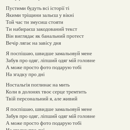
Пустими будуть всі історії ті
Якими тріщини зальєш у вікні
Той час ти змусиш стояти
Ти набираєш закодований текст
Він виглядає як банальний протест
Вечір лягає на завісу дня
Я поспішаю, швидше замальовуй мене
Забув про одяг, ліпший одяг мій головне
А може просто фото подарую тобі
На згадку про дні
Ностальгія поглинає на мить
Коли в долонях твоє серце тремтить
Твій персональний я, але живий
Я поспішаю, швидше замальовуй мене
Забув про одяг, ліпший одяг мій головне
А може просто фото подарую тобі
На згадку про дні