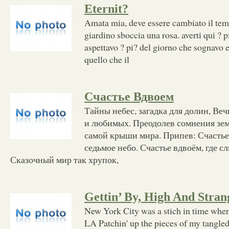
Eternit?
Amata mia, deve essere cambiato il te
giardino sboccia una rosa. averti qui ? p
aspettavo ? pi? del giorno che sognavo e
quello che il
Счастье Вдвоем
Тайны небес, загадка для долин, Ве
и любимых. Преодолев сомнения земл
самой крыши мира. Припев: Счастье
седьмое небо. Счастье вдвоём, где с
Сказочный мир так хрупок,
Gettin’ By, High And Stran
New York City was a stich in time when 
LA Patchin' up the pieces of my tangle