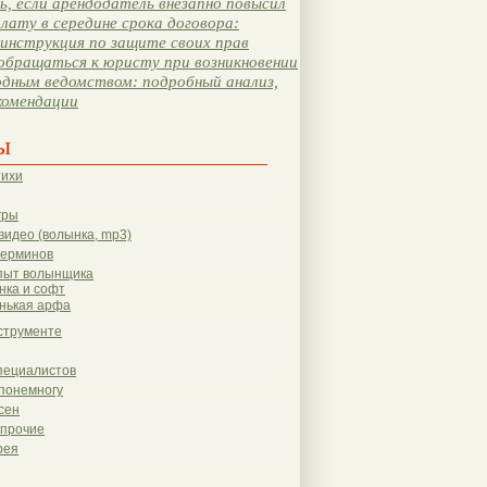
, если арендодатель внезапно повысил
лату в середине срока договора:
инструкция по защите своих прав
обращаться к юристу при возникновении
одным ведомством: подробный анализ,
комендации
ы
тихи
гры
видео (волынка, mp3)
терминов
пыт волынщика
нка и софт
нькая арфа
струменте
пециалистов
понемногу
сен
 прочие
рея