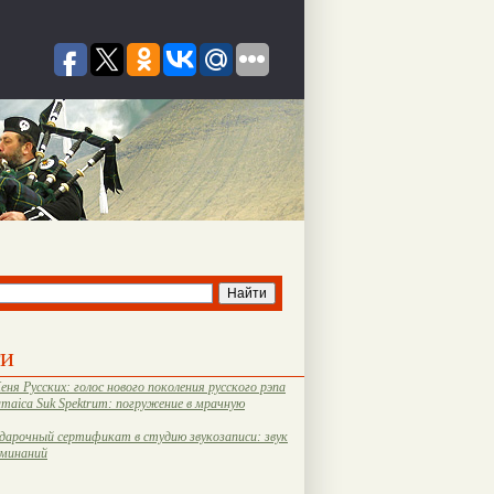
ти
еня Русских: голос нового поколения русского рэпа
amaica Suk Spektrum: погружение в мрачную
дарочный сертификат в студию звукозаписи: звук
оминаний