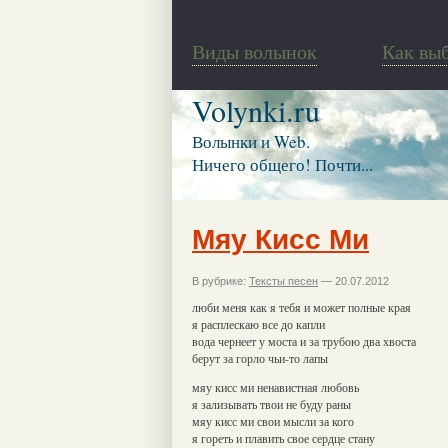
Виды волынок
Как вы
Volynki.ru
Волынки и Web.
Ничего общего! Почти...
Мяу Кисс Ми
В рубрике:
Тексты песен
— 20.07.2012
люби меня как я тебя и может полные края
я расплескаю все до капли
вода чернеет у моста и за трубою два хвоста
берут за горло чьи-то лапы
мяу кисс ми ненавистная любовь
я зализывать твои не буду раны
мяу кисс ми свои мысли за кого
я гореть и плавить свое сердце стану