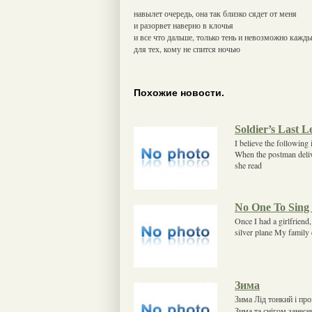
навылет очередь, она так близко сядет от меня
и разорвет наверно в клочья
и все что дальше, только тень и невозможно кажды
для тех, кому не спится ночью
Похожие новости.
Soldier’s Last L
I believe the following
When the postman deliver
she read
No One To Sing
Once I had a girlfriend,
silver plane My family 
Зима
Зима Лід тонкий і про
Зима та снігом занес