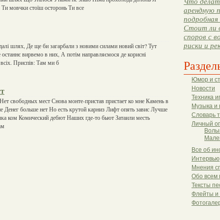
Что делать
ю Ти мовчки стоїш осторонь Ти все
арендную п
подробная 
Стоит ли 
споров с в
риски и ре
далі шлях, Де ще би загарбали з новими силами новий світ? Тут
е останнє вирвемо в них, А потім направляємося де корисні
Раздел
всіх. Приспів: Там ми б
Юмор и с
Новости
ст
Техника и
 Нет свободных мест Снова монте-пристав пристает ко мне Камень в
Музыка и 
е Денег больше нет Но есть крутой карниз Лифт опять завис Лучше
Словарь 
ка ком Комический дебют Наших где-то бьют Затаили месть
Личный о
ам
Волы
Мале
Все об ин
Интервью
Мнения с
Обо всем 
Тексты пе
Флейты и
Фотогале