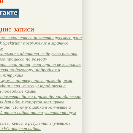
и
ние записи
их: голос нового поколения русского рэпа
k Spektrum: погружение в мрачную
ку
нанимать адвоката из другого региона
ого процесса по разводу
ть свои права, если юрист не выполнил
тва по договору: подробная и
 инструкция
мужья ипотеку после развода, если
оформлена на жену: юридические
и подводные камни
едомления банка о разводе: юридические
я для обоих супругов заемщиков
мино: Почему ошибки в контенте и
ой части сайта часто усиливают друг
зывы, кейсы и результаты учеников
 SEO-эффект сайта