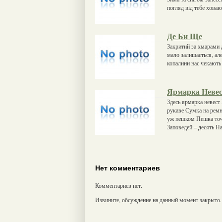
погляд від тебе хова
Де Би Ще
Закритий за хмарами 
мало залишається, ал
копалини нас чекають 
Ярмарка Неве
Здесь ярмарка невест
рукаве Сумка на ремн
уж пешком Пешка точ
Заповедей – десять Н
Нет комментариев
Комментариев нет.
Извините, обсуждение на данный момент закрыто.