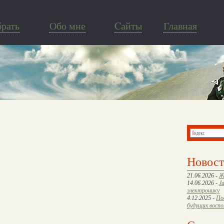
брать
Обо мне
Cайты
Главная
Новос
21.06.2026 -
Ж
14.06.2026 -
J
электронику
4.12.2025 -
По
будущих восп