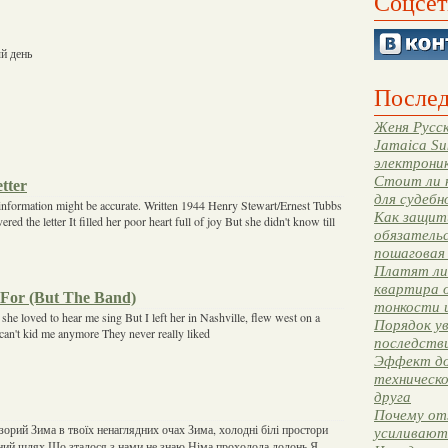
Соцсет
й день
Послед
Женя Русск
Jamaica Su
электрони
Стоит ли 
etter
для судебн
 information might be accurate. Written 1944 Henry Stewart/Ernest Tubbs
Как защити
ed the letter It filled her poor heart full of joy But she didn't know till
обязательс
пошаговая
Платят ли 
квартира 
 For (But The Band)
тонкости 
 she loved to hear me sing But I left her in Nashville, flew west on a
Порядок ув
can't kid me anymore They never really liked
последстви
Эффект до
техническ
друга
Почему от
зорий Зима в твоїх ненаглядних очах Зима, холодні білі простори
усиливают
ений шлях Що зталося з нами не знаю Німа прохолода долонь Я