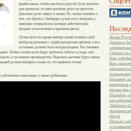
Соцсет
крайне важно, чтобы она была упругой. Если лепестки
уже провисли, то такое растение долго не простоит.
Довольно долго живут и лилии. Но, нужно помнить о
том, что Цветы в Люберцах лучше всего покупать у
знающих специалистов, которые действительно
Послед
продают качественные и красивые цветы.
Лучше всего во время выбора лилий оставить свой
Женя Русск
выбор на растениях с одним раскрытым цветком, а вот
Jamaica Su
остальные должны быть полураспущены. Все тычинки
электрони
дажи. Любые свежие розы будут требовать заботы и ухода, зато
Стоит ли 
неделю, а это важное преимущество. Короткое растение будет самым
для судебн
каждый должен выбирать только то, что нравится только
Как защити
обязательс
пошаговая
 собственные пожелания, а также требования.
Платят ли 
квартира 
тонкости 
Порядок ув
последстви
Эффект до
техническ
друга
Почему от
усиливают