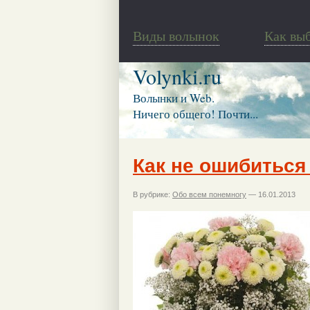
Виды волынок
Как вы
Volynki.ru
Волынки и Web.
Ничего общего! Почти...
Как не ошибиться
В рубрике:
Обо всем понемногу
— 16.01.2013