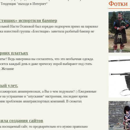
Фотки
 Тенденция "выхода в Интернет"
стящих» испортили бампер
ельной Насти Осиповой был изрядно подпорчен прямо на парковке
тка известной группы «Блестящие» заметила разбитый бампер не
ерних платьях
атье? Ведь наверняка вы согласитесь, что это необычная одежда.
осятся каждый день и даже прическу порой выбирают под стать
т. Желание
ый улет.
пассажирских авиаперевозках, а Вы о чем подумали? :) Ежедневные
е на устрашение и "опускание" настроения, последнее время
ния проблемам авиатранспортных компаний. В сюжетах
ила создания сайтов
ь посещаемый сайт, то предварительно его нужно правильно