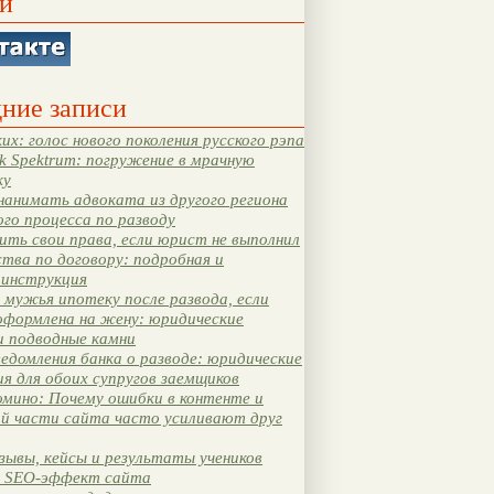
и
ние записи
их: голос нового поколения русского рэпа
k Spektrum: погружение в мрачную
ку
нанимать адвоката из другого региона
ого процесса по разводу
ть свои права, если юрист не выполнил
тва по договору: подробная и
 инструкция
мужья ипотеку после развода, если
оформлена на жену: юридические
и подводные камни
едомления банка о разводе: юридические
я для обоих супругов заемщиков
мино: Почему ошибки в контенте и
ой части сайта часто усиливают друг
зывы, кейсы и результаты учеников
 SEO-эффект сайта