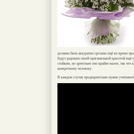
должны быть аккуратно срезаны ещё во время про
будут радовать своей оригинальной красотой ещё 
стойким, но зрительно оно крайне малое, так что 
конкретному человеку.
В каждом случае предварительно нужно учитывать