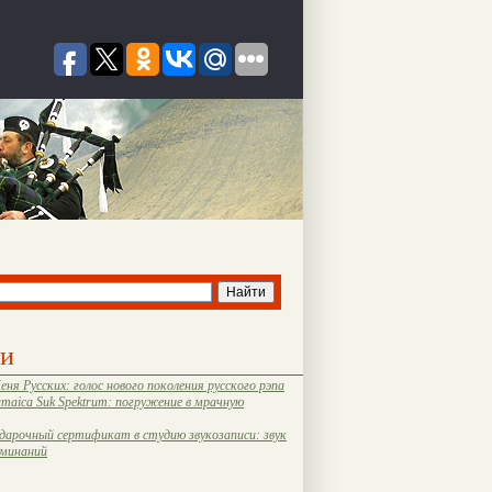
ти
еня Русских: голос нового поколения русского рэпа
amaica Suk Spektrum: погружение в мрачную
дарочный сертификат в студию звукозаписи: звук
оминаний