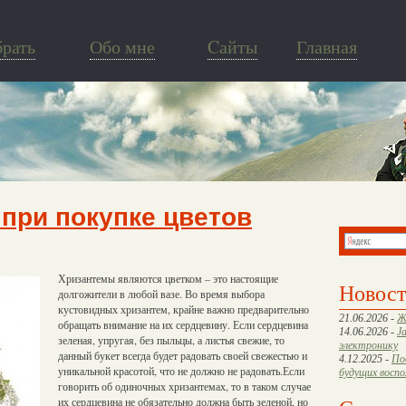
брать
Обо мне
Cайты
Главная
 при покупке цветов
Хризантемы являются цветком – это настоящие
Новос
долгожители в любой вазе. Во время выбора
кустовидных хризантем, крайне важно предварительно
21.06.2026 -
Ж
обращать внимание на их сердцевину. Если сердцевина
14.06.2026 -
J
зеленая, упругая, без пыльцы, а листья свежие, то
электронику
данный букет всегда будет радовать своей свежестью и
4.12.2025 -
По
уникальной красотой, что не должно не радовать.
Если
будущих восп
говорить об одиночных хризантемах, то в таком случае
их сердцевина не обязательно должна быть зеленой, но