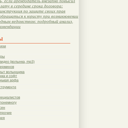
, если арендодатель внезапно повысил
лату в середине срока договора:
инструкция по защите своих прав
обращаться к юристу при возникновении
одным ведомством: подробный анализ,
комендации
ы
тихи
гры
видео (волынка, mp3)
терминов
пыт волынщика
нка и софт
нькая арфа
струменте
пециалистов
понемногу
сен
 прочие
рея