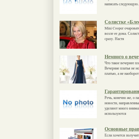
написать следующую.
Солистке «Бле
Mini Cooper очароват
возле ее дома. Солис
сразу. Настя
Немного о веч
Что такое вечернее пл
Вечерние платья не н
платью, а не наоборо
Гарантированн
Речь, конечно же, о 
новости, направленны
уделяют много внима
используются
Основные прав
Если хочется получит