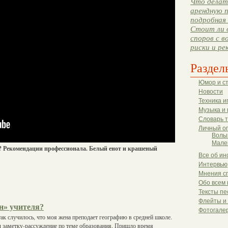
Что делать
арендную п
подробная 
Стоит ли 
споров с в
риски и ре
Раздел
Юмор и с
Новости
Техника и
Музыка и 
Словарь 
Личный о
Волы
Мале
? Рекомендации профессионала. Белый енот и крашеный
Все об ин
Интервью
Мнения с
Обо всем 
Тексты пе
Флейты и
н» учителя?
Фотогале
так случилось, что моя жена преподает географию в средней школе.
л заметку-рассуждение по теме образования. Пришло время