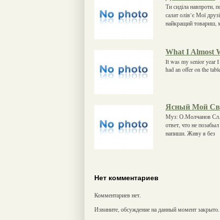
Ти сиділа навпроти, п
салат олів’є Мої друз
найкращий товариш, м
What I Almost 
It was my senior year I
had an offer on the tabl
Ясный Мой Св
Муз: О.Молчанов Сл. 
ответ, что не позабыл
напиши. Живу я без
Нет комментариев
Комментариев нет.
Извините, обсуждение на данный момент закрыто.