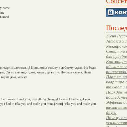
Соцсет
 my name
' me
ashamed
Послед
Женя Русск
Jamaica Su
электрони
Стоит ли 
для судебн
Как защити
обязательс
ал есаул молоденький Приклонил голову к доброму седлу. Не буди
пошаговая
ие, Он во сне видит дом, мамку да ветлу. Не буди казака, Ваше
Платят ли 
е видит дом, мамку
квартира 
тонкости 
Порядок ув
последстви
 the moment I met you, everything changed I knew I had to get you,
Эффект до
ry] I had to take you and make you mine [Niall] (take you and make you
техническ
друга
Почему от
усиливают