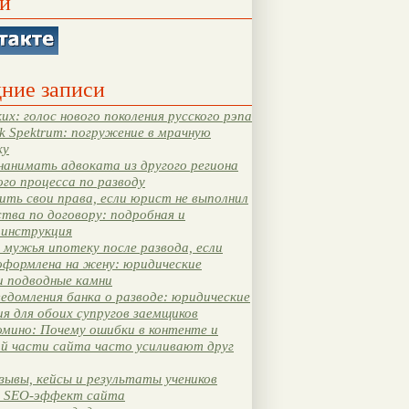
и
ние записи
их: голос нового поколения русского рэпа
k Spektrum: погружение в мрачную
ку
нанимать адвоката из другого региона
ого процесса по разводу
ть свои права, если юрист не выполнил
тва по договору: подробная и
 инструкция
мужья ипотеку после развода, если
оформлена на жену: юридические
и подводные камни
едомления банка о разводе: юридические
я для обоих супругов заемщиков
мино: Почему ошибки в контенте и
ой части сайта часто усиливают друг
зывы, кейсы и результаты учеников
 SEO-эффект сайта