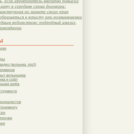
, если арендодатель внезапно повысил
лату в середине срока договора:
инструкция по защите своих прав
обращаться к юристу при возникновении
одным ведомством: подробный анализ,
комендации
ы
тихи
гры
видео (волынка, mp3)
терминов
пыт волынщика
нка и софт
нькая арфа
струменте
пециалистов
понемногу
сен
 прочие
рея