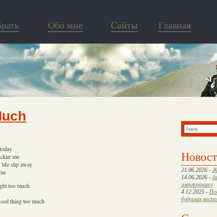
брать
Обо мне
Cайты
Главная
Much
 today
Новос
uckin' me
y life slip away
21.06.2026 -
Ж
 me
14.06.2026 -
J
электронику
ight too much
4.12.2025 -
По
будущих восп
sed thing too much