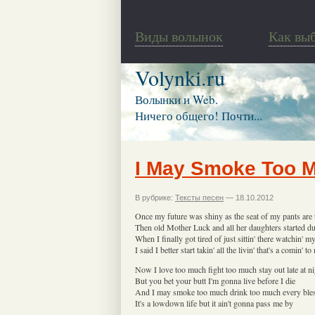
Виды волынок
Как вы
Volynki.ru
Волынки и Web.
Ничего общего! Почти...
I May Smoke Too 
В рубрике:
Тексты песен
— 18.10.2012
Once my future was shiny as the seat of my pants are
Then old Mother Luck and all her daughters started d
When I finally got tired of just sittin' there watchin' m
I said I better start takin' all the livin' that's a comin' to
Now I love too much fight too much stay out late at n
But you bet your butt I'm gonna live before I die
And I may smoke too much drink too much every bles
It's a lowdown life but it ain't gonna pass me by