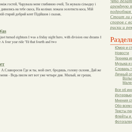
Что делать
оміж гостей, Чарувала мене глибиною очей, Ти жувала сільодку і
арендную п
і дивились на тебе скоса, На колінах лежала золотиста коса, Мій
подробная 
ій старий добрий кент Підійшов і сказав,
Стоит ли 
споров с в
риски и ре
Was
 just turned eighteen I was a friday night hero, with division one dreams I
Раздел
e A four year ride 'Til that fourth and two
Юмор и с
Новости
Техника и
ет
Музыка и 
Словарь 
А.Славоросов Где ж ты, мой свет, бродишь, голову склоня, Дай же
Личный о
 меня - Ведь писем нет вот уже четыре дня. Милый, не греши,
Волы
Мале
Все об ин
Интервью
Мнения с
Обо всем 
Тексты пе
Флейты и
Фотогале