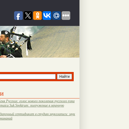
ти
еня Русских: голос нового поколения русского рэпа
amaica Suk Spektrum: погружение в мрачную
дарочный сертификат в студию звукозаписи: звук
оминаний