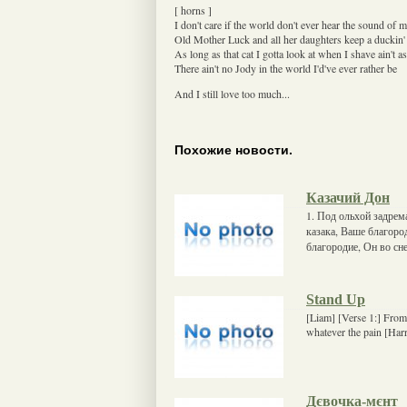
[ horns ]
I don't care if the world don't ever hear the sound of
Old Mother Luck and all her daughters keep a duckin
As long as that cat I gotta look at when I shave ain't 
There ain't no Jody in the world I'd've ever rather be
And I still love too much...
Похожие новости.
Казачий Дон
1. Под ольхой задрем
казака, Ваше благород
благородие, Он во сн
Stand Up
[Liam] [Verse 1:] From
whatever the pain [Har
Дєвочка-мєнт