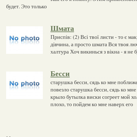
будет. Это только
Шмата
Приспів: (2) Всі твої листи - то є ма
дівчина, а просто шмата Вся твоя люб
халтура Хоч викинься з вікна - я не
Бесси
старушка бесси, сядь ко мне поближе
повезло старушка бесси, сядь ко мн
крыло бутылка виски согреет мой хо
плохо, то пойдем ко мне наверх его