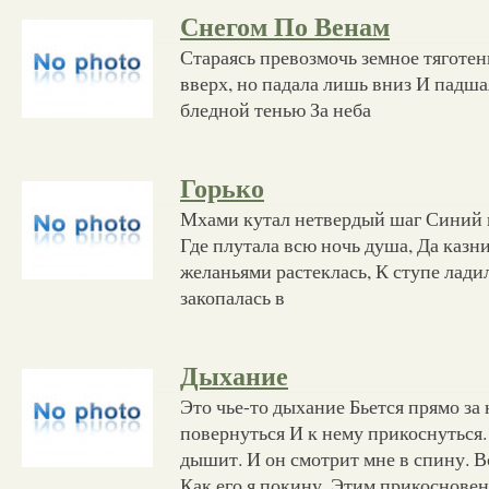
Снегом По Венам
Стараясь превозмочь земное тяготен
вверх, но падала лишь вниз И падша
бледной тенью За неба
Горько
Мхами кутал нетвердый шаг Синий в
Где плутала всю ночь душа, Да казни
желаньями растеклась, К ступе ладил
закопалась в
Дыхание
Это чье-то дыхание Бьется прямо за
повернуться И к нему прикоснуться. 
дышит. И он смотрит мне в спину. В
Как его я покину. Этим прикоснове