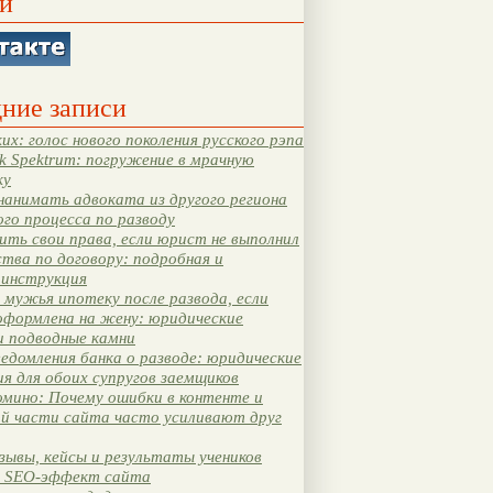
и
ние записи
их: голос нового поколения русского рэпа
k Spektrum: погружение в мрачную
ку
нанимать адвоката из другого региона
ого процесса по разводу
ть свои права, если юрист не выполнил
тва по договору: подробная и
 инструкция
мужья ипотеку после развода, если
оформлена на жену: юридические
и подводные камни
едомления банка о разводе: юридические
я для обоих супругов заемщиков
мино: Почему ошибки в контенте и
ой части сайта часто усиливают друг
зывы, кейсы и результаты учеников
 SEO-эффект сайта