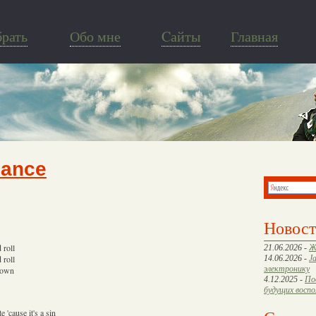
брать
Обо мне
Cайты
Главная
Dance
Новос
 roll
21.06.2026 -
Ж
 roll
14.06.2026 -
J
электронику
 town
4.12.2025 -
По
будущих восп
 'cause it's a sin