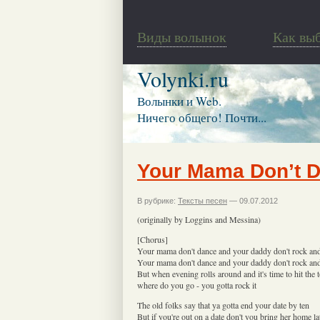
Виды волынок
Как вы
Volynki.ru
Волынки и Web.
Ничего общего! Почти...
Your Mama Don’t 
В рубрике:
Тексты песен
— 09.07.2012
(originally by Loggins and Messina)
[Chorus]
Your mama don't dance and your daddy don't rock and
Your mama don't dance and your daddy don't rock and
But when evening rolls around and it's time to hit the
where do you go - you gotta rock it
The old folks say that ya gotta end your date by ten
But if you're out on a date don't you bring her home late