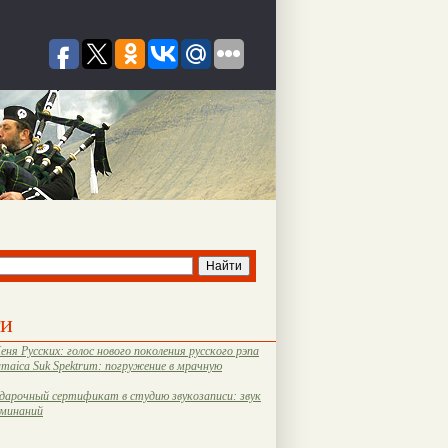
ти
еня Русских: голос нового поколения русского рэпа
amaica Suk Spektrum: погружение в мрачную
дарочный сертификат в студию звукозаписи: звук
оминаний