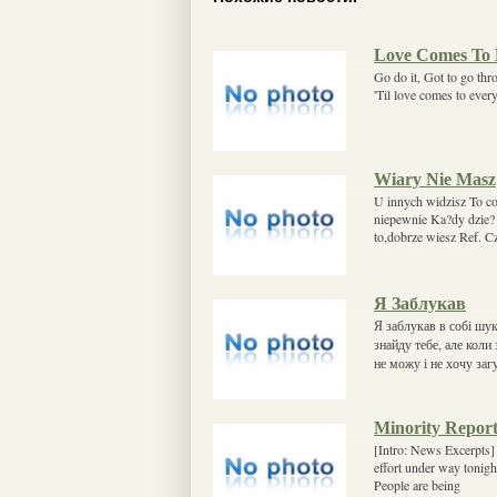
Love Comes To 
Go do it, Got to go throu
'Til love comes to eve
Wiary Nie Masz
U innych widzisz To co
niepewnie Ka?dy dzie? 
to,dobrze wiesz Ref. C
Я Заблукав
Я заблукав в собі шу
знайду тебе, але коли
не можу і не хочу заг
Minority Report 
[Intro: News Excerpts] 
effort under way tonigh
People are being