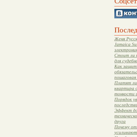
Соцсет
Послед
Женя Русск
Jamaica Su
электрони
Стоит ли 
для судебн
Как защити
обязательс
пошаговая
Платят ли 
квартира 
тонкости 
Порядок ув
последстви
Эффект до
техническ
друга
Почему от
усиливают