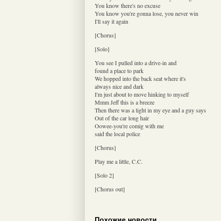
You know there's no excuse
You know you're gonna lose, you never win
I'll say it again
[Chorus]
[Solo]
You see I pulled into a drive-in and
found a place to park
We hopped into the back seat where it's
always nice and dark
I'm just about to move hinking to myself
Mmm Jeff this is a breeze
Then there was a light in my eye and a guy says
Out of the car long hair
Oowee-you're comig with me
said the local police
[Chorus]
Play me a little, C.C.
[Solo 2]
[Chorus out]
Похожие новости.