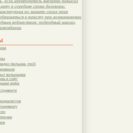
, если арендодатель внезапно повысил
лату в середине срока договора:
инструкция по защите своих прав
обращаться к юристу при возникновении
одным ведомством: подробный анализ,
комендации
ы
тихи
гры
видео (волынка, mp3)
терминов
пыт волынщика
нка и софт
нькая арфа
струменте
пециалистов
понемногу
сен
 прочие
рея