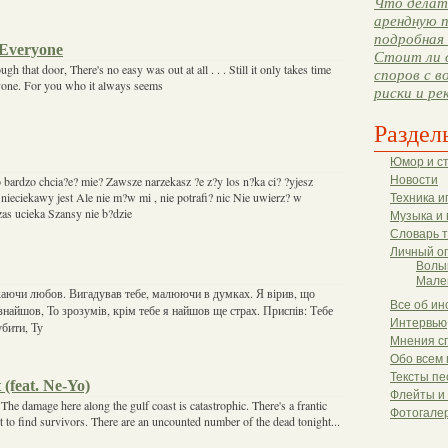
Что делать
арендную п
подробная 
Everyone
Стоит ли 
gh that door, There's no easy was out at all . . . Still it only takes time
споров с в
ryone. For you who it always seems
риски и ре
Раздел
Юмор и с
 bardzo chcia?e? mie? Zawsze narzekasz ?e z?y los n?ka ci? ?yjesz
Новости
nieciekawy jest Ale nie m?w mi , nie potrafi? nic Nie uwierz? w
Техника и
zas ucieka Szansy nie b?dzie
Музыка и 
Словарь 
Личный о
Волы
Мале
каючи любов. Вигадував тебе, малюючи в думках. Я вірив, що
Все об ин
 знайшов, То зрозумів, крім тебе я найшов ще страх. Приспів: Тебе
Интервью
убити, Ту
Мнения с
Обо всем 
Тексты пе
(feat. Ne-Yo)
Флейты и
The damage here along the gulf coast is catastrophic. There's a frantic
Фотогале
t to find survivors. There are an uncounted number of the dead tonight...