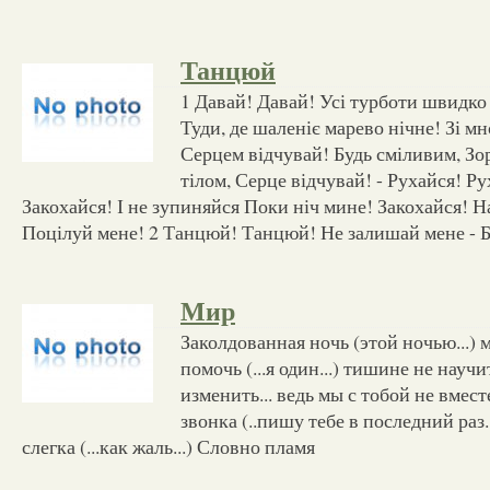
Танцюй
1 Давай! Давай! Усі турботи швидко
Туди, де шаленіє марево нічне! Зі мн
Серцем відчувай! Будь сміливим, Зор
тілом, Серце відчувай! - Рухайся! Р
Закохайся! І не зупиняйся Поки ніч мине! Закохайся! На
Поцілуй мене! 2 Танцюй! Танцюй! Не залишай мене - 
Мир
Заколдованная ночь (этой ночью...) 
помочь (...я один...) тишине не научит
изменить... ведь мы с тобой не вмест
звонка (..пишу тебе в последний раз.
слегка (...как жаль...) Словно пламя