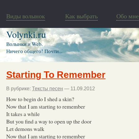
Виды волынок
Как выбрать
Обо мне
Volynki.ru
Волынки и Web.
Ничего общего! Почти...
Starting To Remember
В рубрике:
Тексты песен
— 11.09.2012
How to begin do I shed a skin?
Now that I am starting to remember
It takes a while
But you find a way to open up the door
Let demons walk
Now that I am starting to remember