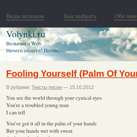
Виды волынок
Как выбрать
Обо мне
Volynki.ru
Волынки и Web.
Ничего общего! Почти...
Fooling Yourself (Palm Of You
В рубрике:
Тексты песен
— 15.10.2012
You see the world through your cynical eyes
You're a troubled young man
I can tell
You've got it all in the palm of your hands
But your hands wet with sweat