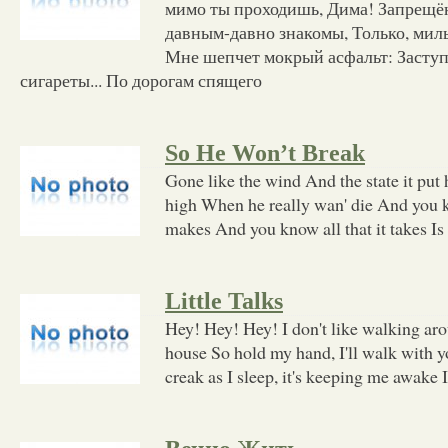
мимо ты проходишь, Дима! Запрещ
давным-давно знакомы, Только, милы
Мне шепчет мокрый асфальт: Заступ
сигареты... По дорогам спящего
So He Won’t Break
Gone like the wind And the state it put
high When he really wan' die And you k
makes And you know all that it takes Is
Little Talks
Hey! Hey! Hey! I don't like walking ar
house So hold my hand, I'll walk with y
creak as I sleep, it's keeping me awake I