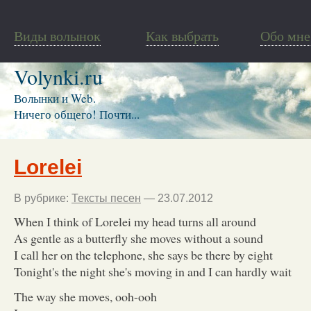
Виды волынок
Как выбрать
Обо мне
Volynki.ru
Волынки и Web.
Ничего общего! Почти...
Lorelei
В рубрике:
Тексты песен
— 23.07.2012
When I think of Lorelei my head turns all around
As gentle as a butterfly she moves without a sound
I call her on the telephone, she says be there by eight
Tonight's the night she's moving in and I can hardly wait
The way she moves, ooh-ooh