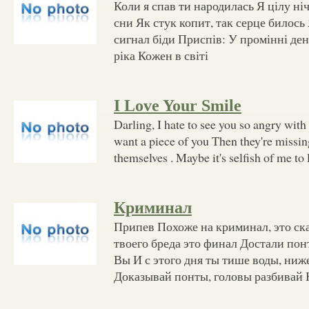
Коли я спав ти народилась Я цілу ніч
сни Як стук копит, так серце билось
сигнал біди Приспів: У промінні де
ріка Кожен в світі
I Love Your Smile
Darling, I hate to see you so angry with
want a piece of you Then they're missi
themselves . Maybe it's selfish of me to 
Криминал
Припев Похоже на криминал, это ска
твоего бреда это финал Достали пон
Вы И с этого дня ты тише воды, ниже
Доказывай понты, головы разбивай 