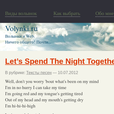
Виды волынок
Как выбрать
Обо мне
Volynki.ru
Волынки и Web.
Ничего общего! Почти...
Let’s Spend The Night Togeth
В рубрике:
Тексты песен
— 10.07.2012
Well, don't you worry 'bout what's been on my mind
I'm in no hurry I can take my time
I'm going red and my tongue's getting tired
Out of my head and my mouth's getting dry
I'm hi-hi-hi-high