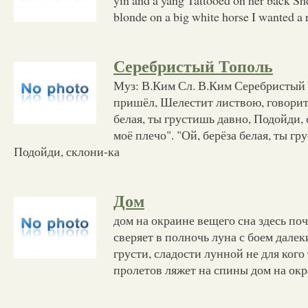
blonde on a big white horse I wanted a r
Серебристый Тополь
Муз: В.Ким Сл. В.Ким Серебристый 
пришёл, Шелестит листвою, говорит 
белая, ты грустишь давно, Подойди,
моё плечо". "Ой, берёза белая, ты гр
Подойди, склони-ка
Дом
дом на окраине вещего сна здесь по
сверяет в полночь луна с боем далек
грусти, сладости лунной не для кого
пролетов ляжет на спины дом на ок