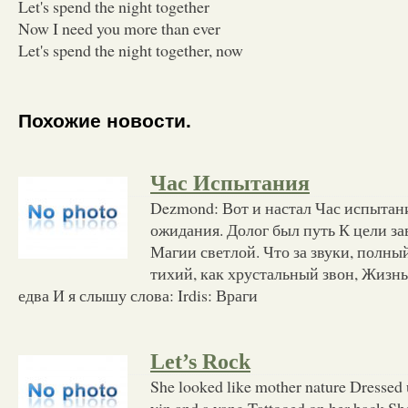
Let's spend the night together
Now I need you more than ever
Let's spend the night together, now
Похожие новости.
Час Испытания
Dezmond: Вот и настал Час испытания
ожидания. Долог был путь К цели за
Магии светлой. Что за звуки, полны
тихий, как хрустальный звон, Жизнь
едва И я слышу слова: Irdis: Враги
Let’s Rock
She looked like mother nature Dressed 
yin and a yang Tattooed on her back She 