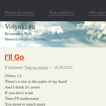
Виды волынок
Как выбрать
Обо мне
Volynki.ru
Волынки и Web.
Ничего общего! Почти...
I’ll Go
В рубрике:
Тексты песен
— 18.09.2012
[Verse 1:]
There's a star in the palm of my hand
And I think it's yours
If you don't want
Then I'll understand
You deserve much more