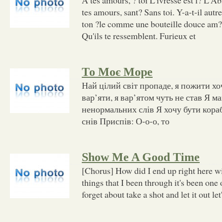
tes amours, sant? Sans toi. Y-a-t-il autre
ton ?le comme une bouteille douce am
Qu'ils te ressemblent. Furieux et
То Моє Море
Най цілий світ пропаде, я пожити хо
вар’яти, я вар’ятом чуть не став Я м
ненормальних слів Я хочу бути кора
снів Приспів: О-о-о, то
Show Me A Good Time
[Chorus] How did I end up right here wit
things that I been through it's been one 
forget about take a shot and let it out let