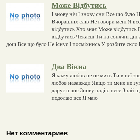
Може Відбутись
І знову ніч І знову сни Все що було 
Вчорашніх слів Не говори мені Я в
відбутись Хто знає Може відбутись
відбутись Чекаєш Ти на сонячні дні
дощ Все що було Не існує І посміхнись У розбите скло 
Два Вікна
Я кажу любов це не мить Ти в неї зо
любов назавжди Якщо ти мене не з
дарує шанс Знову надію несе Знай що
подолаю все Я маю
Нет комментариев